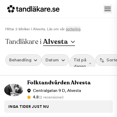
Hittar
2
klinik
er
i
Alvesta
. Läs om vår
sortering
.
Tandläkare i
Alvesta
Behandling
Datum
Tid på
Sort
dagen
Folktandvården Alvesta
Centralgatan 9 D, Alvesta
4.8
(2 recensioner)
INGA TIDER JUST NU