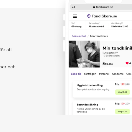
ör att
 mer och