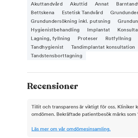
Akuttandvård
Akuttid
Annat
Barntand
Bettskena
Estetisk Tandvård
Grundunder
Grundundersökning inkl. putsning
Grundund
Hygienistbehandling
Implantat
Konsulta
Lagning, fyllning
Proteser
Rotfyllning
Tandhygienist
Tandimplantat konsultation
Tandstensborttagning
Recensioner
Tillit och transparens är viktigt för oss. Kliniker 
omdömen. Bekräftade patientbesök märks som ‘ve
Läs mer om vår omdömesinsamling.