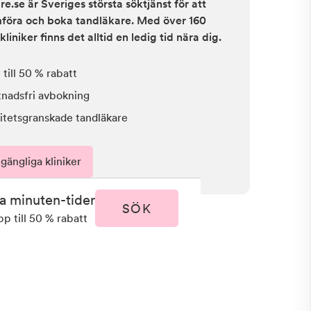
e.se är Sveriges största söktjänst för att
ämföra och boka tandläkare. Med över 160
kliniker finns det alltid en ledig tid nära dig.
till 50 % rabatt
tnadsfri avbokning
itetsgranskade tandläkare
lgängliga kliniker
ta minuten-tider
SÖK
pp till 50 % rabatt