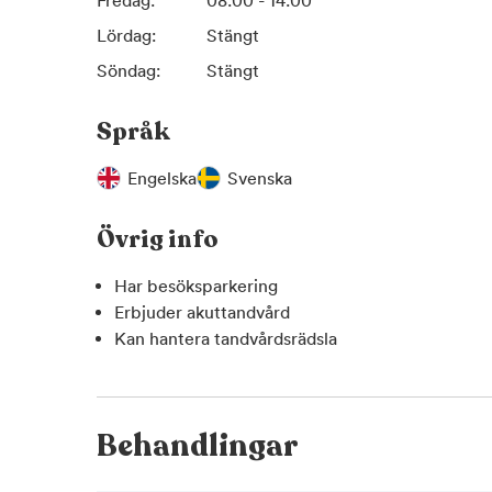
Fredag:
08:00 - 14:00
Lördag:
Stängt
Söndag:
Stängt
Språk
Engelska
Svenska
Övrig info
Har besöksparkering
Erbjuder akuttandvård
Kan hantera tandvårdsrädsla
Behandlingar