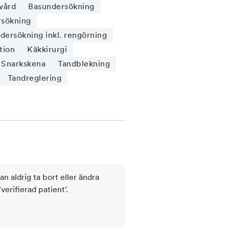
vård
Basundersökning
sökning
ersökning inkl. rengörning
tion
Käkkirurgi
Snarkskena
Tandblekning
Tandreglering
kan aldrig ta bort eller ändra
rifierad patient’.