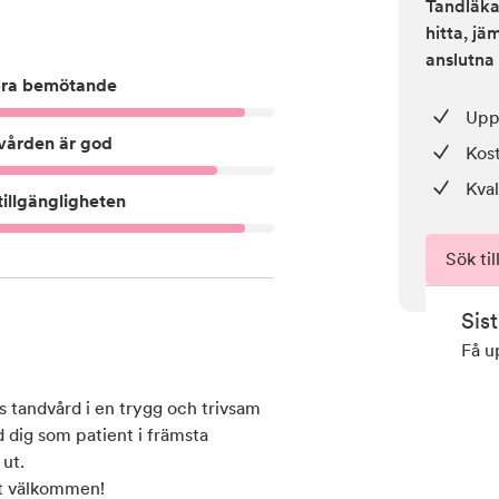
Tandläkar
hitta, j
anslutna 
ra bemötande
Upp 
vården är god
Kos
Kval
illgängligheten
Sök til
Sis
Få u
s tandvård i en trygg och trivsam
d dig som patient i främsta
ut.
mt välkommen!