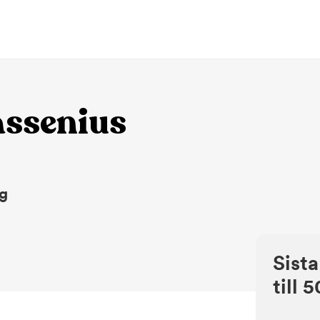
ssenius
ng
Sista
till 