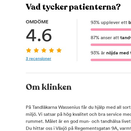
Vad tycker patienterna?
OMDÖME
93
%
upplever ett
b
4.6
87
%
anser att
tand
93
%
är
nöjda med t
3
recensioner
Om klinken
På Tandläkarna Wassenius får du hjälp med all sort
miljö. Vi satsar på hög kvalitet och bra service me
rummet. Målet är en god mun- och tandhälsa livet 
Du hittar oss i Växjö på Regementsgatan 9A, var