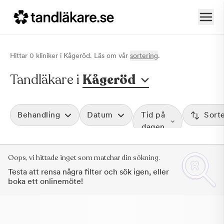
Hittar
0
klinik
er
i
Kågeröd
. Läs om vår
sortering
.
Tandläkare i
Kågeröd
Behandling
Datum
Tid på
Sort
dagen
Oops, vi hittade inget som matchar din sökning.
Testa att rensa några filter och sök igen, eller
boka ett onlinemöte!