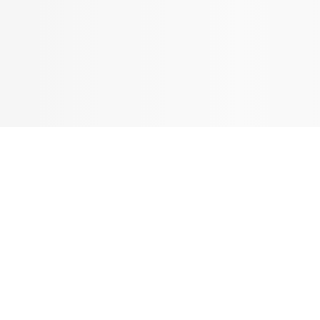
Tandblekning
Kväll
Skonsam blekning för vitare tänder
Efter klockan 17:
Rensa
Rensa
Sp