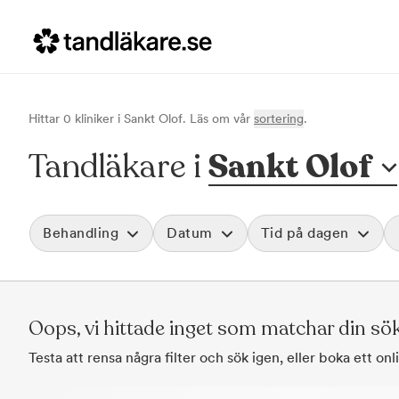
Hittar
0
klinik
er
i
Sankt Olof
. Läs om vår
sortering
.
Tandläkare i
Sankt Olof
Behandling
Datum
Tid på dagen
Akut tandvård
Morgon
Vid värk, olyckor och akuta besvär
Före klockan 09
Rensa
Oops, vi hittade inget som matchar din sö
Basundersökning
Förmiddag
Grundlig kontroll av tänder och tandkött
Klockan 09:00 - 
Testa att rensa några filter och sök igen, eller boka ett on
Hygienistbehandling
Eftermiddag
Professionell rengöring och puts
Klockan 12:00 - 1