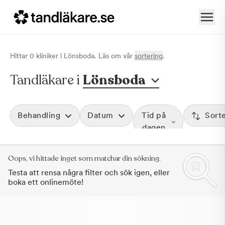
Hittar
0
klinik
er
i
Lönsboda
. Läs om vår
sortering
.
Tandläkare i
Lönsboda
Behandling
Datum
Tid på
Sort
dagen
Oops, vi hittade inget som matchar din sökning.
Testa att rensa några filter och sök igen, eller
boka ett onlinemöte!