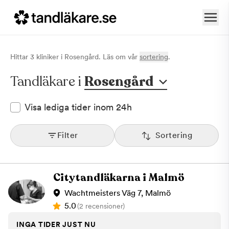
Hittar
3
klinik
er
i
Rosengård
. Läs om vår
sortering
.
Tandläkare i
Rosengård
Visa lediga tider inom 24h
Filter
Sortering
Citytandläkarna i Malmö
Wachtmeisters Väg 7, Malmö
5.0
(2 recensioner)
INGA TIDER JUST NU