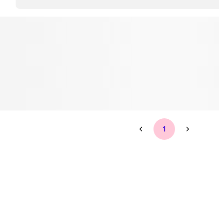
Tandblekning
Kväll
Skonsam blekning för vitare tänder
Efter klockan 17:
Rensa
Rensa
Sp
1