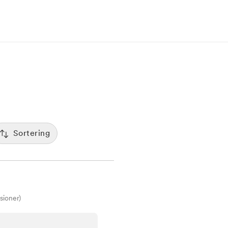
Sortering
Populäritet
:00
De mest bokade klinikerna visas först
Spara
Tid
12:00
Sorterar efter första lediga tid
sioner)
Pris
7:00
Kliniker med lägsta pris visas först