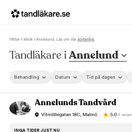
Hittar
1
klinik
i
Annelund
. Läs om vår
sortering
.
Tandläkare i
Annelund
Behandling
Datum
Tid på dagen
Akut tandvård
Morgon
Annelunds Tandvård
Vid värk, olyckor och akuta besvär
Före klockan 09
Rensa
Basundersökning
Förmiddag
Grundlig kontroll av tänder och tandkött
Klockan 09:00 - 
5.0
Vitmöllegatan 18C, Malmö
(1 recen
Hygienistbehandling
Eftermiddag
Professionell rengöring och puts
Klockan 12:00 - 1
INGA TIDER JUST NU