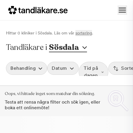
Hittar
0
klinik
er
i
Sösdala
. Läs om vår
sortering
.
Tandläkare i
Sösdala
Behandling
Datum
Tid på
Sort
dagen
Oops, vi hittade inget som matchar din sökning.
Testa att rensa några filter och sök igen, eller
boka ett onlinemöte!