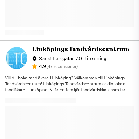
att vi i så stor utsträckning som möjligt ska hinna erbjuda tiden
modern teknisk utrustning erbjuder vi professionell och trygg
till någon annan som är i akut behov av hjälp.Välkommen till
tandvård till bästa möjliga pris. Vi på Vasa Tandvård är anslutna
Aqua Dental, tandläkare i Linköping
till Försäkringskassan vilket innebär att du kan nyttja ditt
tandvårdsbidrag samt ta hjälp av ditt högkostnadsskydd och
andra ekonomiska resurser, (Akut kan variera ifall du har en
annan ordinarie tandläkare). Vi ger även våra patienter och 2 års
garanti på fasta protetik. Varmt välkommen till din tandläkare på
Thorells gata 6 A i ​Linköping. Vi ser fram emot att få hjälpa dig!
Linköpings Tandvårdscentrum
Sankt Larsgatan 30, Linköping
4.9
(47 recensioner)
Vill du boka tandläkare i Linköping? Välkommen till Linköpings
Tandvårdscentrum! Linköpings Tandvårdscentrum är din lokala
tandläkare i Linköping. Vi är en familjär tandvårdsklinik som tar
väl hand om våra kunder. Vi står för högkvalitativ tandvård med
inriktning på frisk munhälsa till förmånliga priser. Vi erbjuder all
form av tandvård och jobbar bara med den modernaste
tekniken. Hos oss får du ett professionellt bemötande och gör
vårt bästa för att uppfylla dina behov. Behandlingar vi
erbjuder:AllmäntandvårdClear aligner, invisalign, osynlig
tandställningEstetisk
tandvårdLaserbehandlingTandblekningTandimplantatTandhygienistbeh