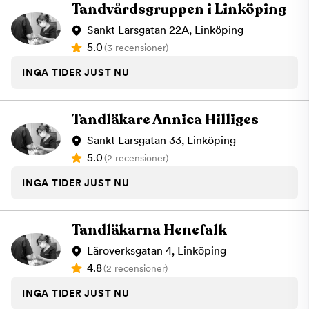
för önskemål. Anslutna till Försäkringskassan Vi lämnar
Tandvårdsgruppen i Linköping
kostnadsberäkning till dig innan behandling. Vi är anslutna till
Försäkringskassan. Varmt välkommen att boka din nästa
Sankt Larsgatan 22A, Linköping
tandläkartid hos oss på Hel & Fin Tand på Ågatan 39 i
5.0
(3 recensioner)
Linköping!Våra ledord, ”le genom livet”, speglar vårt mål att
med glädje och engagemang ge våra patienter den bästa
INGA TIDER JUST NU
tandvården och gå ut från kliniken med ett leende på läpparna.
Tandläkare Annica Hilliges
Sankt Larsgatan 33, Linköping
5.0
(2 recensioner)
INGA TIDER JUST NU
Tandläkarna Henefalk
Läroverksgatan 4, Linköping
4.8
(2 recensioner)
INGA TIDER JUST NU