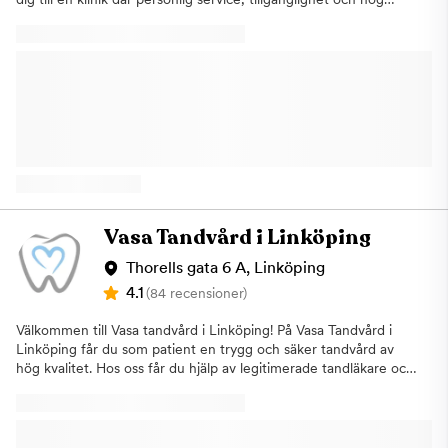
kvalitet står i fokus från första stund.Hos oss erbjuder vi ett
brett utbud av tandvård och kan hjälpa dig oavsett behov. Vi
arbetar med allt från allmäntandvård och förebyggande
behandlingar till estetisk tandvård och specialisttandvård.
Självklart finns vi även här för dig som behöver snabb hjälp vid
akuta besvär.Vi kompromissar aldrig med den odontologiska
kvaliteten och strävar alltid efter att kombinera vår erfarenhet
med moderna behandlingsmetoder och teknik. Vårt mål är att
du som patient ska känna dig trygg genom hela ditt besök och
lämna kliniken med en positiv upplevelse.Vi vet att många kan
känna oro inför att gå till tandläkaren. Därför lägger vi stor vikt
vid att skapa en lugn och trygg miljö där du känner dig bekväm.
Vasa Tandvård i Linköping
Våra tandläkare har lång erfarenhet av att behandla patienter
med tandvårdsrädsla och vi anpassar alltid besöket efter dina
Thorells gata 6 A, Linköping
behov och förutsättningar.Som tandläkare i Linköping vill vi göra
4.1
(84 recensioner)
det enkelt för dig att ta hand om din munhälsa, oavsett om det
gäller regelbundna kontroller eller mer omfattande
Välkommen till Vasa tandvård i Linköping! På Vasa Tandvård i
behandlingar. Hitta hitKliniken i Linköping ligger centralt på S:t
Linköping får du som patient en trygg och säker tandvård av
Larsgtan 33. Kommer du med bil parkerar du lättast i
hög kvalitet. Hos oss får du hjälp av legitimerade tandläkare och
Köpmansgränd. Kommer du med buss kan du gå av vid
tandsköterskor med en gedigen erfarenhet och kunskap, för att
Köpmansgränd eller Trädgårdstorget.Om du uteblir eller inte
du som patient ska känna dig väl omhändertagen. Om
informerar oss om återbud minst 24 timmar innan ditt besök
ossKliniken är belägen i Övre Vasastaden vid Thorells gata 6 A i
kommer vi annars att debitera dig enligt rådande taxa. Detta för
Linköping och stod klar år 2019. Med nya, fräscha lokaler och