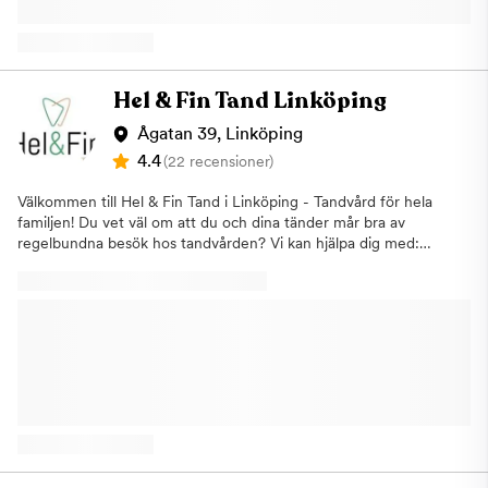
steg.
Hel & Fin Tand Linköping
Ågatan 39, Linköping
4.4
(22 recensioner)
Välkommen till Hel & Fin Tand i Linköping - Tandvård för hela
familjen! Du vet väl om att du och dina tänder mår bra av
regelbundna besök hos tandvården? Vi kan hjälpa dig med:
ALLMÄN TANDVÅRD TILL BARN OCH VUXNAAKUT
TANDVÅRDFÖREBYGGANDE TANDVÅRDOSYNLIG
TANDSTÄLLNING (INVISALIGN)SPECIALISTTANDVÅRD I
BETTFYSIOLOGITANDIMPLANTATSNARKSKENORESTETISK
TANDVÅRDESTETISKA INJEKTIONER​Hel och Fin Tand är
värdegrundsdrivet med värderingarna engagemang, humor och
glädje, teamarbete, öppen kommunikation och patientnöjdhet
som plattform. Tandvårdsrädsla Vi tar även hand om patienter
med tandvårdsrädsla genom att erbjuda behandling i en lugn
och harmonisk miljö. Vår personal har erfarenhet av
tandvårdsrädsla och går innan besöket igenom vad just du har