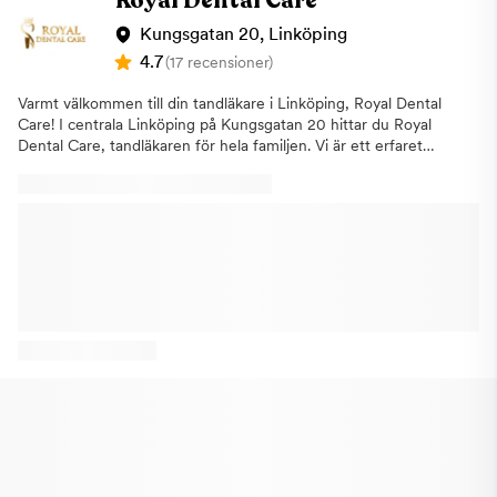
Royal Dental Care
Kungsgatan 20, Linköping
4.7
(17 recensioner)
Varmt välkommen till din tandläkare i Linköping, ​Royal Dental
Care! I centrala Linköping på Kungsgatan 20 hittar du Royal
Dental Care, tandläkaren för hela familjen. Vi är ett erfaret
tandvårdsteam med bred kompetens. Vi erbjuder
allmäntandvård, specialisttandvård, tandhygienistbehandling,
tandblekning, estetisk tandvård samt barntandvård. Vi har
öppet på kvällar och helger för att du som patient ska kunna få
tandvård när du behöver den. ​Royal Dental Care i Linköping
erbjuder behandlingar
som:TandregleringTandblekningSkalfasaderBettskenaTandkronorTandp
blödande tandkött
(gingivit)RotfyllningTandimplantatTandutdragning Hjärtligt
välkommen att boka en tandläkartid hos oss på Royal Dental
Care i Linköping!