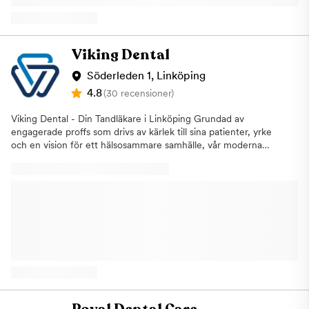
Akut tandvård i Linköping Behöver du en tandläkartid snabbt
kan vi erbjuda akuttider inom 24 timmar. Kanske har du
drabbats av tandvärk eller slagit ut en bit av en tand? Vi lämnar
kostnadsförslag till dig innan behandling och vi är också
Viking Dental
anslutna till Försäkringskassan. Vill du boka tid eller bara fråga
om något? Tveka inte att kontakta oss på Linköpings
Söderleden 1, Linköping
Tandvårdscentrum!
4.8
(30 recensioner)
Viking Dental - Din Tandläkare i Linköping Grundad av
engagerade proffs som drivs av kärlek till sina patienter, yrke
och en vision för ett hälsosammare samhälle, vår moderna
tandvårdsklinik är här för att hjälpa dig. Med fokus på
förebyggande tandvård och individanpassade behandlingar
strävar vi efter att inte bara förbättra ditt leende utan också
förbättra din allmänna hälsa och livskvalitet.