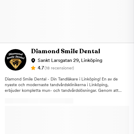
Diamond Smile Dental
Sankt Larsgatan 29, Linköping
4.7
(18 recensioner)
Diamond Smile Dental - Din Tandläkare i Linköping! En av de
nyaste och modernaste tandvårdsklinikerna i Linköping,
erbjuder kompletta mun- och tandvårdslösningar. Genom att
tillhandahålla de senaste medicinska tjänsterna till våra lokala
och utländska patienter säkerställer vi att säkerheten och
komforten för våra patienter uppfylls väl. Vi vidtar extra
försiktighetsåtgärder för detta och vi förbättrar oss regelbundet
genom att använda de senaste behandlingarna och teknikerna i
vårt center. Med våra erfarna läkare administrerar vi de senaste
behandlingarna. Våra steriliseringsresultat kontrolleras i varje