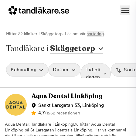
Hittar
22
klinik
er
i
Skäggetorp
. Läs om vår
sortering
.
Tandläkare i
Skäggetorp
Behandling
Datum
Tid på
Sort
dagen
Aqua Dental Linköping
Sankt Larsgatan 33, Linköping
4.7
(1952 recensioner)
Aqua Dental: Tandläkare i LinköpingDu hittar Aqua Dental
Linköping på St Larsgatan i centrala Linköping. Här välkomnar vi
dig till en klinik där personlig service, tillgänglighet och hög