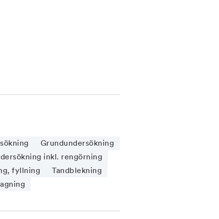
sökning
Grundundersökning
ersökning inkl. rengörning
g, fyllning
Tandblekning
tagning