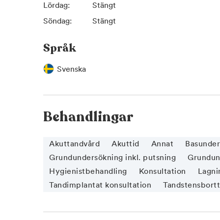
Lördag:
Stängt
Söndag:
Stängt
Språk
Svenska
Behandlingar
Akuttandvård
Akuttid
Annat
Basunder
Grundundersökning inkl. putsning
Grundund
Hygienistbehandling
Konsultation
Lagnin
Tandimplantat konsultation
Tandstensbort