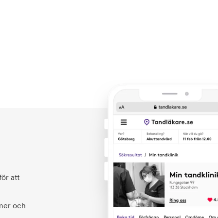
ör att
 mer och