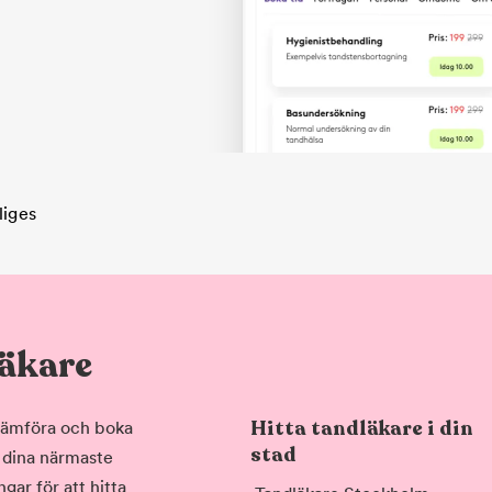
liges
läkare
Hitta tandläkare i din
, jämföra och boka
stad
i dina närmaste
gar för att hitta