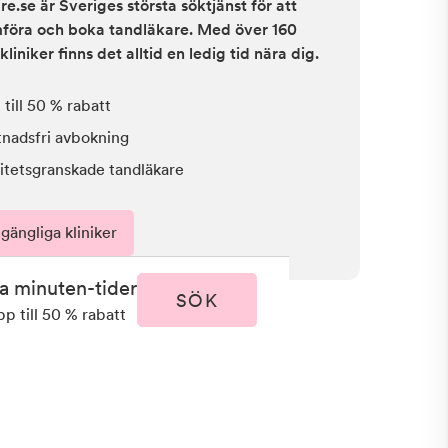
e.se är Sveriges största söktjänst för att
ämföra och boka tandläkare. Med över 160
kliniker finns det alltid en ledig tid nära dig.
till 50 % rabatt
tnadsfri avbokning
itetsgranskade tandläkare
lgängliga kliniker
ta minuten-tider
SÖK
pp till 50 % rabatt