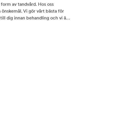
m av tandvård. Hos oss
 önskemål. Vi gör vårt bästa för
till dig innan behandling och vi är
tid eller bara fråga om något?