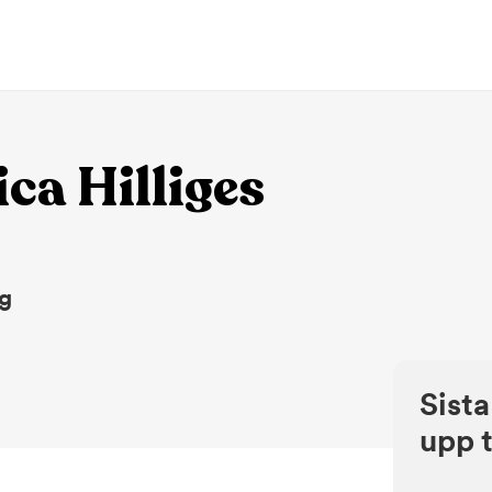
ca Hilliges
ng
Sista
upp t