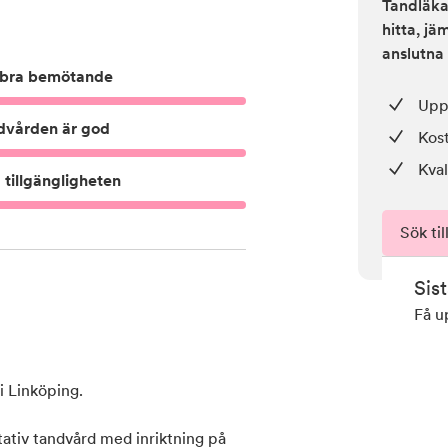
Tandläkar
hitta, j
anslutna 
bra bemötande
Upp 
dvården är god
Kos
Kval
tillgängligheten
Sök til
Sis
Få u
i Linköping.
itativ tandvård med inriktning på