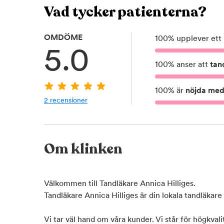
Vad tycker patienterna?
OMDÖME
100
%
upplever ett
5.0
100
%
anser att
tan
100
%
är
nöjda med 
2
recensioner
Om klinken
Välkommen till Tandläkare Annica Hilliges.
Tandläkare Annica Hilliges är din lokala tandläkare 
Vi tar väl hand om våra kunder. Vi står för högkval