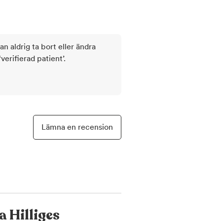
kan aldrig ta bort eller ändra
rifierad patient’.
Lämna en recension
 Hilliges