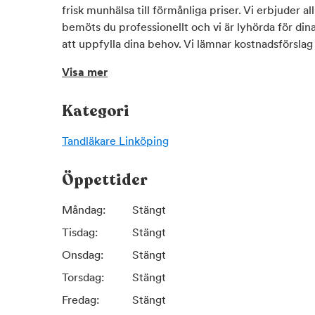
frisk munhälsa till förmånliga priser. Vi erbjuder all for
bemöts du professionellt och vi är lyhörda för dina
att uppfylla dina behov. Vi lämnar kostnadsförslag 
också anslutna till Försäkringskassan. Vill du boka 
Visa mer
Tveka inte att kontakta oss!
Kategori
Tandläkare
Linköping
Öppettider
Måndag:
Stängt
Tisdag:
Stängt
Onsdag:
Stängt
Torsdag:
Stängt
Fredag:
Stängt