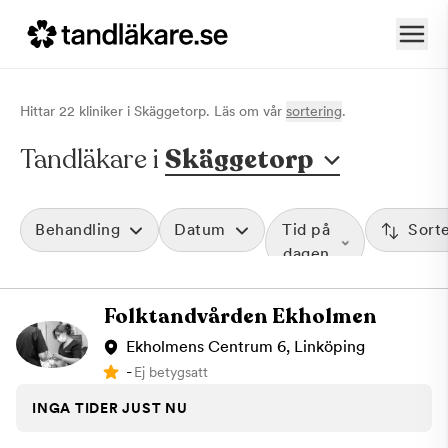
Hittar
22
klinik
er
i
Skäggetorp
. Läs om vår
sortering
.
Tandläkare i
Skäggetorp
Behandling
Datum
Tid på
Sort
dagen
Folktandvården Ekholmen
Ekholmens Centrum 6, Linköping
-
Ej betygsatt
INGA TIDER JUST NU