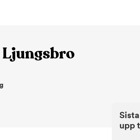
 Ljungsbro
ng
Sista
upp t