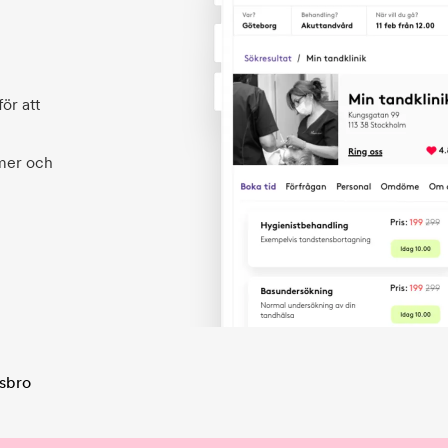
ör att
 mer och
sbro