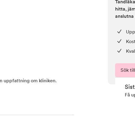
Tandläkar
hitta, j
anslutna 
Upp 
Kos
Kval
Sök til
en uppfattning om kliniken.
Sis
Få u