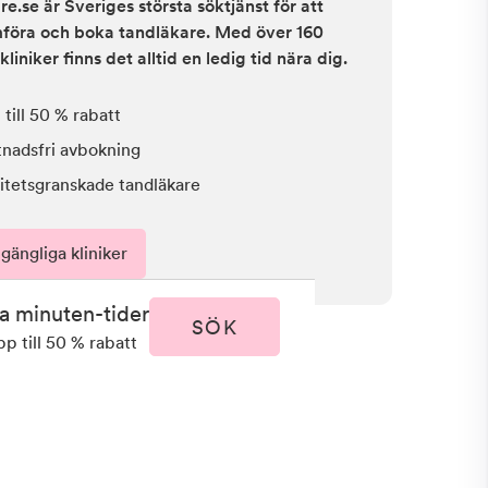
e.se är Sveriges största söktjänst för att
ämföra och boka tandläkare. Med över 160
kliniker finns det alltid en ledig tid nära dig.
till 50 % rabatt
tnadsfri avbokning
itetsgranskade tandläkare
lgängliga kliniker
ta minuten-tider
SÖK
pp till 50 % rabatt