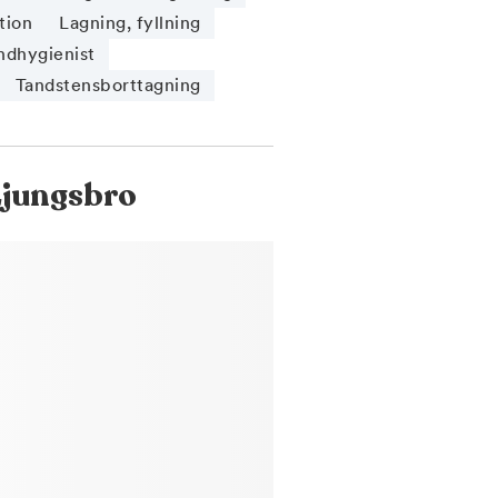
tion
Lagning, fyllning
ndhygienist
Tandstensborttagning
Ljungsbro