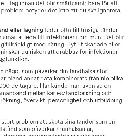
tt tag innan det blir smärtsamt; bara för att
a problem betyder det inte att du ska ignorera
and eller lagning
leder ofta till trasiga tänder
smärta, leda till infektioner i din mun. Det blir
g tillräckligt med näring. Byt ut skadade eller
minskar du risken att drabbas för infektioner
uggfunktion.
n något som påverkar din tandhälsa stort.
r bland annat data kombinerats från nio olika
2 000 deltagare. Här kunde man även se en
ammanband mellan karies/tandlossning och
ökning, övervikt, personlighet och utbildning.
a stort problem att sköta sina tänder som en
illstånd som påverkar munhälsan är;