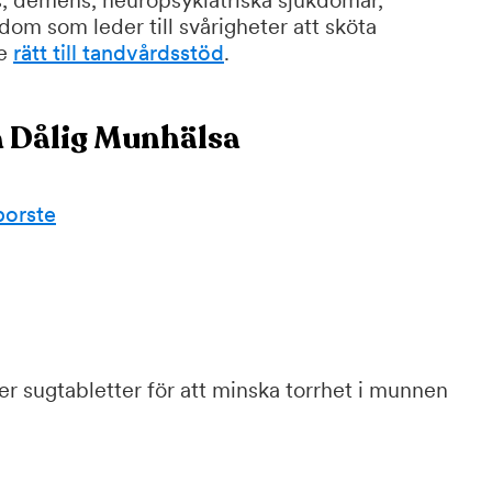
s, demens, neuropsykiatriska sjukdomar,
dom som leder till svårigheter att sköta
ge
rätt till tandvårdsstöd
.
a Dålig Munhälsa
borste
er sugtabletter för att minska torrhet i munnen