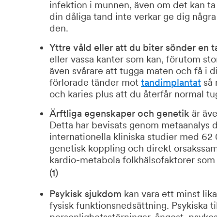
infektion i munnen, även om det kan ta e
din dåliga tand inte verkar ge dig någr
den.
Yttre våld eller att du biter sönder en t
eller vassa kanter som kan, förutom stor 
även svårare att tugga maten och få i di
förlorade tänder mot
tandimplantat
så 
och karies plus att du återfår normal t
Ärftliga egenskaper och genetik
är äve
Detta har bevisats genom metaanalys dä
internationella kliniska studier med 6
genetisk koppling och direkt orsakss
kardio-metabola folkhälsofaktorer som r
(1)
Psykisk sjukdom
kan vara ett minst lik
fysisk funktionsnedsättning. Psykiska t