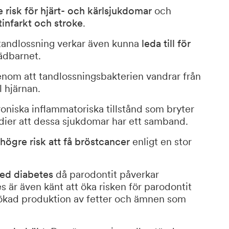
 risk för hjärt- och kärlsjukdomar
och
tinfarkt och stroke
.
tandlossning verkar även kunna
leda till för
ädbarnet.
nom att tandlossningsbakterien vandrar från
l hjärnan.
oniska inflammatoriska tillstånd som bryter
udier att dessa sjukdomar har ett samband.
högre risk att få bröstcancer
enligt en stor
med diabetes
då parodontit påverkar
s är även känt att öka risken för parodontit
 ökad produktion av fetter och ämnen som