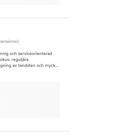
bil. Kom och besök oss för en
censioner)
unnig och serviceorienterad
okus: reguljära
tagning av tandsten och mycket
h respekt och är mycket måna
ning eller någon andra av våra
oner i behov av tandvård i hela