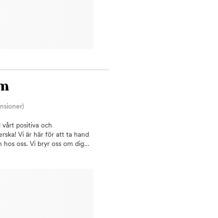
am
nsioner)
 vårt positiva och
ka! Vi är här för att ta hand
 hos oss. Vi bryr oss om dig
åder hos oss. För oss är det
 på att ha en tydlig och
lp
arKronorSkalfasader Hos
vi ett brett utbud av
v tillgodosett här hos oss. Vid
kompetens och håller sig
ik centralt i Karlstad, vid