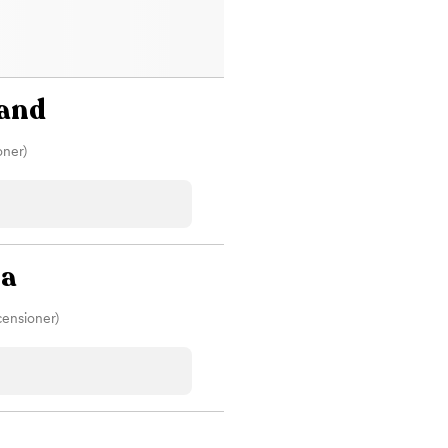
yltar ut mot E18 mitt emot MAX
n eller Spårgatan. Kommer du
arkeringsplatser. Välkommen till
rand
oner)
la
censioner)