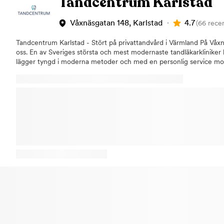
Tandcentrum Karlstad
4.7
Våxnäsgatan 148, Karlstad
(66 rece
Tandcentrum Karlstad - Stört på privattandvård i Värmland På Våxnä
oss. En av Sveriges största och mest modernaste tandläkarkliniker hit
lägger tyngd i moderna metoder och med en personlig service mot 
vi tandvård av hög kvalité med ett personligt bemötande. Vi finns ti
behöver träffa tandläkaren. Vi erbjuder Värmlands bästa Tandvård! 
få hjälp med alla olika tandvårdsproblematik. Från undersökningar o
specialiserade implantatbehandlingar. Vi är ensamma i Värmland me
på kliniken som planerar operationer virtuellt innan den utförs i pa
strävar efter att arbeta med den patientsäkraste tekniken. Vi har ä
för tandreglering med genomskinliga aligners, Invisalign. Dessutom
ha vårat eget tandtekniska laboratorium på kliniken. Vi arbetar e
moderna metoder och den absolut senaste tekniken för erbjuda ta
för våra patienter. Hos oss står du som patient i fokus, vi strävar e
möjliga patientresa. Vi älskar tandvård och håller en hög professi
genom hela tandvårdsteamet. Vi arbetar gemensamt för att ni som 
och för att vi ska kunna ge er en frisk munhälsa genom hela livet 
får du träffa samma glada tandläkarteam varje gång du besöker oss
personlig känsla för dig som patient. Betalning: Hos oss betalar man
med kort. Vi har ingen kontanthantering. Vi kan erbjuda faktura samt
delbetalning via SVEA Bank, förutsatt att en kreditupplysning godkän