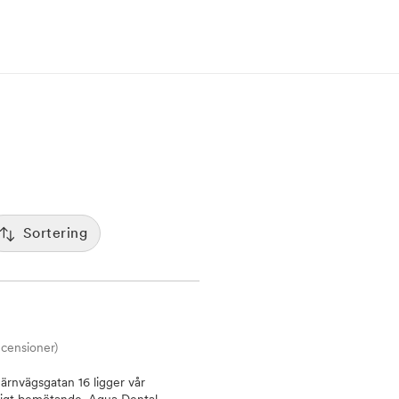
Sortering
Populäritet
:00
De mest bokade klinikerna visas först
Spara
Tid
12:00
Sorterar efter första lediga tid
ecensioner)
Pris
7:00
Kliniker med lägsta pris visas först
Järnvägsgatan 16 ligger vår