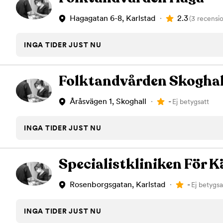
2.3
Hagagatan 6-8, Karlstad
(3 recensi
INGA TIDER JUST NU
Folktandvården Skoghal
-
Åråsvägen 1, Skoghall
Ej betygsatt
INGA TIDER JUST NU
Specialistkliniken För K
-
Rosenborgsgatan, Karlstad
Ej betygsa
INGA TIDER JUST NU