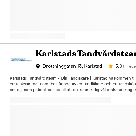
ta hand om ditt välmående!
Karlstads Tandvårdste
5.0
Drottninggatan 13, Karlstad
(7 rece
Karlstads Tandvårdsteam - Din Tandläkare i Karlstad Välkommen till
omtänksamma team, bestående av en tandläkare och en tandsköters
om dig som patient och se till att du känner dig väl omhändertagen
och vi tror att du kommer att märka av den glada stämningen som r
viktigt att du känner dig bekväm och trygg, och därför fokuserar vi
informativ dialog med dig. På vår tandklinik i Karlstad kan du få hjä
med:AllmäntandvårdBettskenorTandblekningTandimplantatLagning
tandläkare Ahmad Tajo och hans dedikerade medarbetare erbjuder 
tandvård. Vårt mål är att du ska få det mesta av dina tandvårdsbeho
behov remitterar vi till specialister, men alla i vårt team har bred 
kontinuerligt uppdaterade genom vidareutbildning. Du hittar vår klin