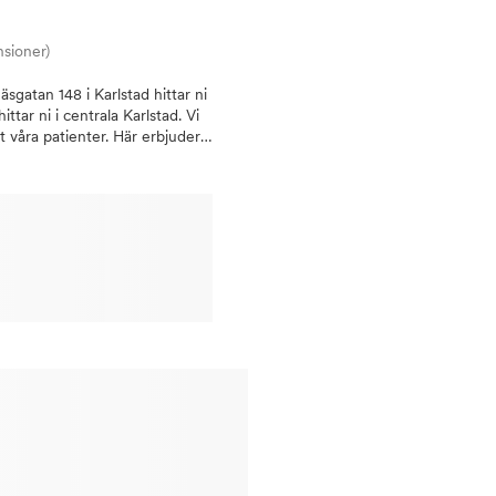
nsioner)
sgatan 148 i Karlstad hittar ni
tar ni i centrala Karlstad. Vi
våra patienter. Här erbjuder
llgänglig för dig när du
Vad vi erbjuder Hos oss kan ni
ch enklare lagningar till
d att ha en implantatspecialist
tientens mun. Detta för att vi
ven specialiserade tandläkare
 är vi unika i Värmland med att
ndast med beprövade och
ndvård av den högsta kvalitén
fter att ge dig den bästa
onalism med hög standard
patienter ska trivas hos oss
med högsta möjliga kvalité. Här
 vilket vi hoppas ger en mer
 i första hand direkt på plats
 delbetalning via Rivr, eller
ns. Hitta till oss: Kliniken är