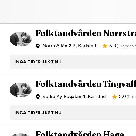
lokaliserad på Strand i Karlstad. Oss ser du lätt med våra stora sk
och Mio. Hit kommer du enkelt med bussen till Västerstrandsskola
med bil finns det möjlighet att parkera precis utanför med gratis p
Tandcentrum Karlstad, din tandläkare i Karlstad
Folktandvården Norrst
5.0
Norra Allén 2 B, Karlstad
(1 recensi
INGA TIDER JUST NU
Folktandvården Tingval
2.0
Södra Kyrkogatan 4, Karlstad
(1 re
INGA TIDER JUST NU
Folktandvården Haga