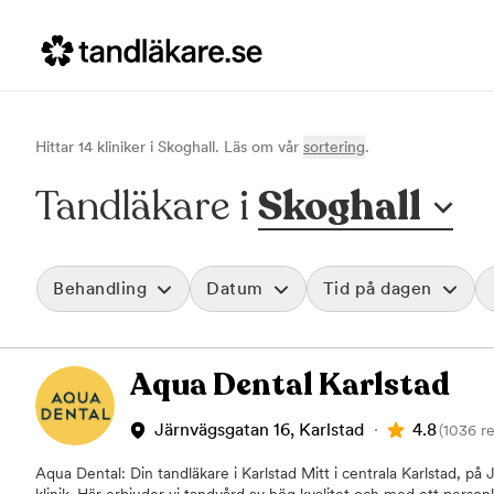
Hittar
14
klinik
er
i
Skoghall
. Läs om vår
sortering
.
Tandläkare i
Skoghall
Behandling
Datum
Tid på dagen
Akut tandvård
Morgon
Aqua Dental Karlstad
Vid värk, olyckor och akuta besvär
Före klockan 09
Rensa
Basundersökning
Förmiddag
Grundlig kontroll av tänder och tandkött
Klockan 09:00 - 
4.8
Järnvägsgatan 16, Karlstad
(1036 r
Hygienistbehandling
Eftermiddag
Professionell rengöring och puts
Klockan 12:00 - 1
Aqua Dental: Din tandläkare i Karlstad Mitt i centrala Karlstad, på 