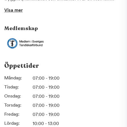
med ett stort engagemang för varje patient, där den nära
Visa mer
relationen och ditt välbefinnande alltid står i centrum.
Med modern utrustning och uppdaterad kunskap
erbjuder vi tandvård på högsta nivå – i en varm och
Medlemskap
avslappnad miljö.
Om ni inte hittar en tid som passar så ring oss 054-15 13 14
eller mejla oss
info@dentistatandvard.se
Öppettider
Välkomna– vi ser fram emot att få ta hand om ditt
välmående!
Måndag:
07:00 - 19:00
Tisdag:
07:00 - 19:00
Onsdag:
07:00 - 19:00
Torsdag:
07:00 - 19:00
Fredag:
07:00 - 19:00
Lördag:
10:00 - 13:00