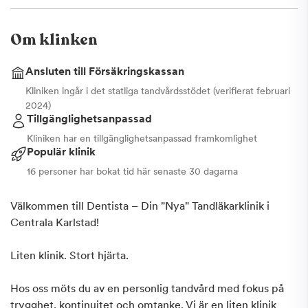
Om klinken
Ansluten till Försäkringskassan
Kliniken ingår i det statliga tandvårdsstödet (verifierat februari
2024)
Tillgänglighetsanpassad
Kliniken har en tillgänglighetsanpassad framkomlighet
Populär klinik
16 personer har bokat tid här senaste 30 dagarna
Välkommen till Dentista – Din "Nya" Tandläkarklinik i
Centrala Karlstad!
Liten klinik. Stort hjärta.
Hos oss möts du av en personlig tandvård med fokus på
trygghet, kontinuitet och omtanke. Vi är en liten klinik