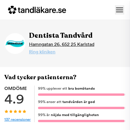
Dentista Tandvård
Hamngatan 26
,
652 25
Karlstad
Ring kliniken
Vad tycker patienterna?
OMDÖME
99
%
upplever ett
bra bemötande
4.9
99
%
anser att
tandvården är god
99
%
är
nöjda med tillgängligheten
137
recensioner