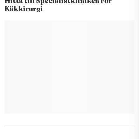
Hitta till
Specialistkliniken För
Käkkirurgi