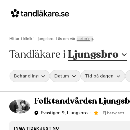
Hittar
1
klinik
i
Ljungsbro
. Läs om vår
sortering
.
Tandläkare i
Ljungsbro
Behandling
Datum
Tid på dagen
Akut tandvård
Morgon
Folktandvården Ljungsb
Vid värk, olyckor och akuta besvär
Före klockan 09
Rensa
Basundersökning
Förmiddag
Grundlig kontroll av tänder och tandkött
Klockan 09:00 - 
-
Evastigen 9, Ljungsbro
Ej betygsatt
Hygienistbehandling
Eftermiddag
Professionell rengöring och puts
Klockan 12:00 - 1
INGA TIDER JUST NU