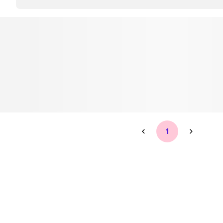
Tandblekning
Kväll
Skonsam blekning för vitare tänder
Efter klockan 17:
Rensa
Rensa
Sp
1