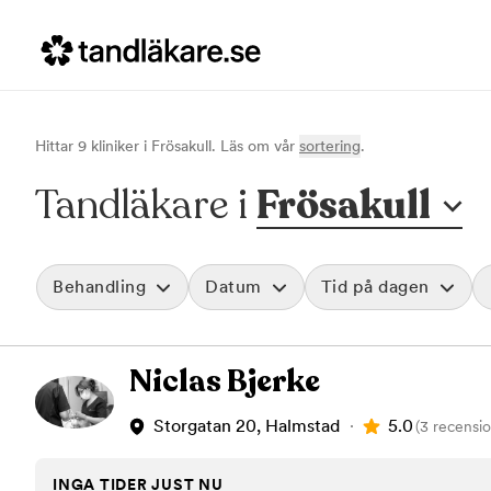
Hittar
9
klinik
er
i
Frösakull
. Läs om vår
sortering
.
Tandläkare i
Frösakull
Behandling
Datum
Tid på dagen
Akut tandvård
Morgon
Niclas Bjerke
Vid värk, olyckor och akuta besvär
Före klockan 09
Rensa
Basundersökning
Förmiddag
Grundlig kontroll av tänder och tandkött
Klockan 09:00 - 
5.0
Storgatan 20, Halmstad
(3 recensio
Hygienistbehandling
Eftermiddag
Professionell rengöring och puts
Klockan 12:00 - 1
INGA TIDER JUST NU