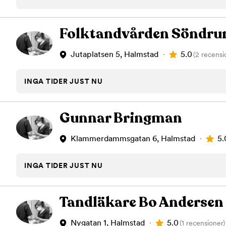
Tandblekning
Kväll
Skonsam blekning för vitare tänder
Efter klockan 17:
Folktandvården Söndr
Rensa
5.0
Jutaplatsen 5, Halmstad
(2 recensi
Rensa
Sp
INGA TIDER JUST NU
Gunnar Bringman
5.
Klammerdammsgatan 6, Halmstad
INGA TIDER JUST NU
Tandläkare Bo Andersen
5.0
Nygatan 1, Halmstad
(1 recensioner)