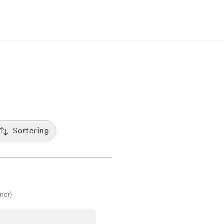
Sortering
Populäritet
:00
De mest bokade klinikerna visas först
Spara
Tid
12:00
Sorterar efter första lediga tid
ner)
Pris
7:00
Kliniker med lägsta pris visas först