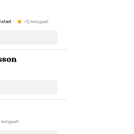
-
mstad
Ej betygsatt
sson
j betygsatt