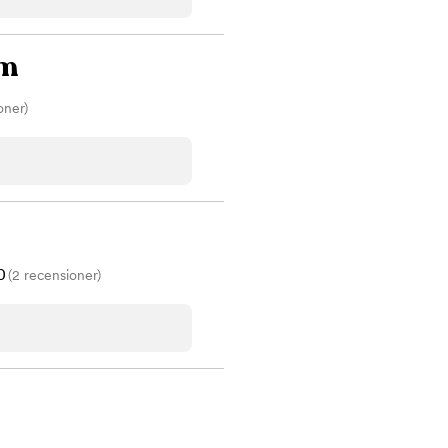
Betyg
00
Sorterar efter högst betyg
Omdömen
um
Visar kliniker med flest omdömen först
Spara
oner)
ara
0
(2 recensioner)