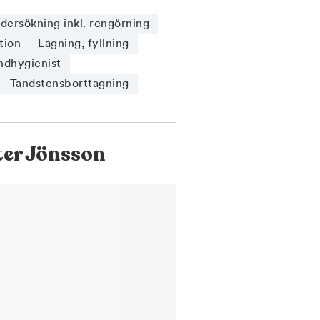
ersökning inkl. rengörning
tion
Lagning, fyllning
ndhygienist
Tandstensborttagning
ter Jönsson