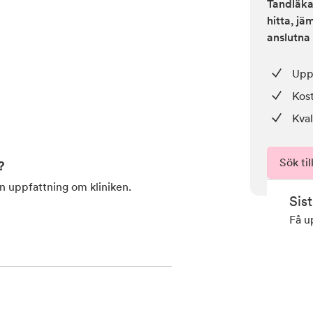
Tandläkar
hitta, j
anslutna 
Upp 
Kos
Kval
Sök til
?
en uppfattning om kliniken.
Sis
Få u