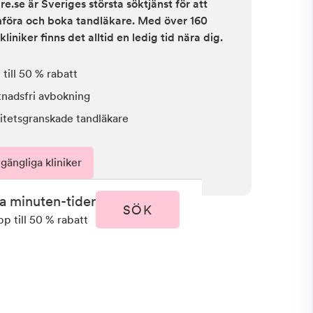
e.se är Sveriges största söktjänst för att
ämföra och boka tandläkare. Med över 160
kliniker finns det alltid en ledig tid nära dig.
till 50 % rabatt
tnadsfri avbokning
itetsgranskade tandläkare
lgängliga kliniker
ta minuten-tider
SÖK
pp till 50 % rabatt