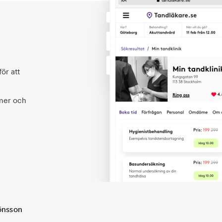
ör att
 mer och
önsson