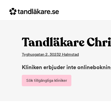
Tandläkare Chr
Tyghusgatan 2
,
30232
Halmstad
Kliniken erbjuder inte onlinebokni
Sök tillgängliga kliniker