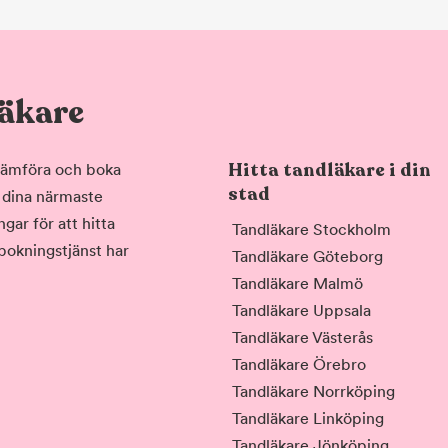
läkare
Hitta tandläkare i din
, jämföra och boka
stad
i dina närmaste
gar för att hitta
Tandläkare Stockholm
 bokningstjänst har
Tandläkare Göteborg
Tandläkare Malmö
Tandläkare Uppsala
Tandläkare Västerås
Tandläkare Örebro
Tandläkare Norrköping
Tandläkare Linköping
Tandläkare Jönköping