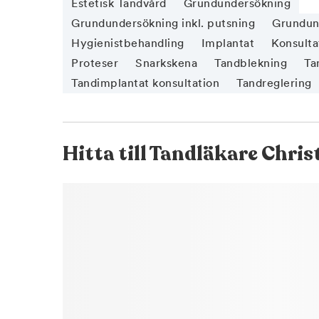
Estetisk Tandvård
Grundundersökning
Grundundersökning inkl. putsning
Grundund
Hygienistbehandling
Implantat
Konsulta
Proteser
Snarkskena
Tandblekning
Ta
Tandimplantat konsultation
Tandreglering
Hitta till
Tandläkare Chris