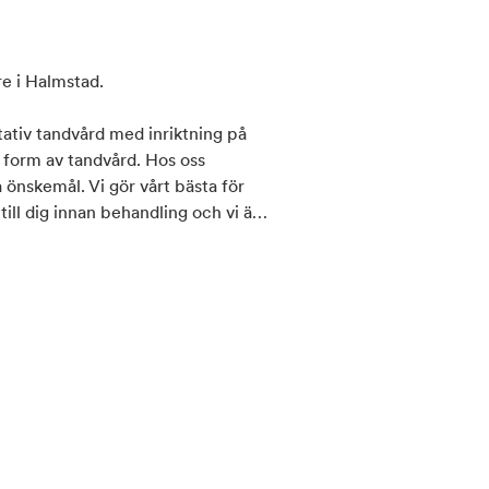
re i Halmstad.
itativ tandvård med inriktning på
m av tandvård. Hos oss
 önskemål. Vi gör vårt bästa för
till dig innan behandling och vi är
tid eller bara fråga om något?