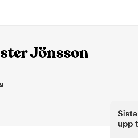
ister Jönsson
ng
Sista
upp t