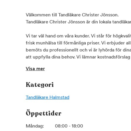
Välkommen till Tandläkare Christer Jönsson.
Tandläkare Christer Jönsson är din lokala tandläka
Vi tar väl hand om våra kunder. Vi står för högkval
frisk munhälsa till förmånliga priser. Vi erbjuder all for
bemöts du professionellt och vi är lyhörda för dina
att uppfylla dina behov. Vi lämnar kostnadsförslag 
också anslutna till Försäkringskassan. Vill du boka 
Visa mer
Tveka inte att kontakta oss!
Kategori
Tandläkare
Halmstad
Öppettider
Måndag:
08:00 - 18:00