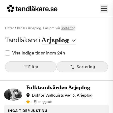
Hittar
1
klinik
i
Arjeplog
. Läs om vår
sortering
.
Tandläkare i
Arjeplog
Visa lediga tider inom 24h
Filter
Sortering
Folktandvården Arjeplog
Doktor Wallquists Väg 3, Arjeplog
-
Ej betygsatt
INGA TIDER JUST NU