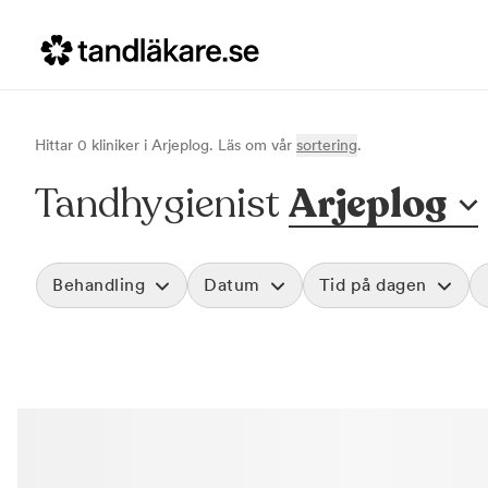
Hittar
0
klinik
er
i
Arjeplog
. Läs om vår
sortering
.
Tandhygienist
Arjeplog
Behandling
Datum
Tid på dagen
Akut tandvård
Morgon
Vid värk, olyckor och akuta besvär
Före klockan 09
Rensa
Basundersökning
Förmiddag
Grundlig kontroll av tänder och tandkött
Klockan 09:00 - 
Hygienistbehandling
Eftermiddag
Professionell rengöring och puts
Klockan 12:00 - 1