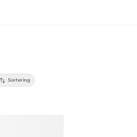
Sortering
Tid
:00
Sorterar efter första lediga tid
Spara
Pris
12:00
Kliniker med lägsta pris visas först
Betyg
7:00
Sorterar efter högst betyg