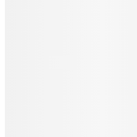
Tandblekning
Kväll
Skonsam blekning för vitare tänder
Efter klockan 17:
Rensa
Rensa
Sp