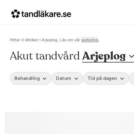
Hittar
0
klinik
er
i
Arjeplog
. Läs om vår
sortering
.
Akut tandvård
Arjeplog
Behandling
Datum
Tid på dagen
Akut tandvård
Morgon
Vid värk, olyckor och akuta besvär
Före klockan 09
Rensa
Basundersökning
Förmiddag
Grundlig kontroll av tänder och tandkött
Klockan 09:00 - 
Hygienistbehandling
Eftermiddag
Professionell rengöring och puts
Klockan 12:00 - 1