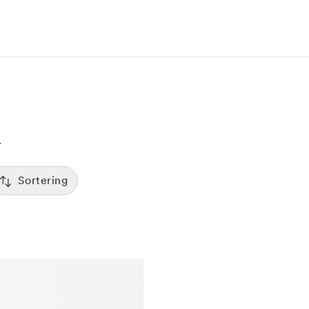
Sortering
Tid
:00
Sorterar efter första lediga tid
Spara
Pris
12:00
Kliniker med lägsta pris visas först
Betyg
7:00
Sorterar efter högst betyg