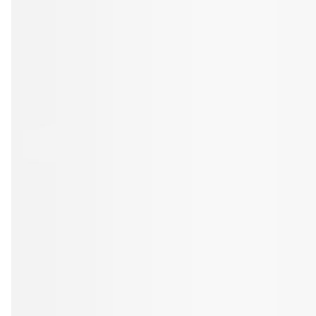
Tandblekning
Kväll
Skonsam blekning för vitare tänder
Efter klockan 17:
Rensa
Rensa
Sp