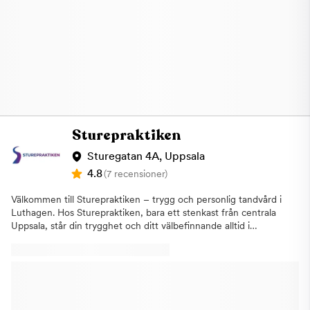
Sturepraktiken
Sturegatan 4A, Uppsala
4.8
(7 recensioner)
Välkommen till Sturepraktiken – trygg och personlig tandvård i
Luthagen. Hos Sturepraktiken, bara ett stenkast från centrala
Uppsala, står din trygghet och ditt välbefinnande alltid i
centrum.Vi vet att ett besök hos tandläkaren kan kännas svårt
för många. Därför lägger vi stor vikt vid ett personligt
bemötande, tydlig kommunikation och ett varsamt arbetssätt.
Vårt team har stor erfarenhet av tandvårdsrädsla och tar sig tid
att lyssna på dig. Målet är att du alltid ska känna dig trygg,
informerad och delaktig i din tandvård.Hos oss erbjuder vi