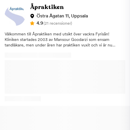
Åpraktiken
Östra Ågatan 11, Uppsala
4.9
(21 recensioner)
Välkommen till Åpraktiken med utsikt över vackra Fyrisån!
Kliniken startades 2003 av Mansour Goodarzi som ensam
tandläkare, men under åren har praktiken vuxit och vi är nu
sammanlagt 19 st som jobbar på Åpraktiken. Här kommer du att
känna av vår arbetsglädje och kamratskap. Vi strävar efter att
kunna ge dig som patient trygghet och hög kvalitet när du
kommer till oss. Vi erbjuder tandvård för vuxna och gör allt
inom allmäntandvård men utför även implantatoperationer och
kirurgiska behandlingar. Varmt välkomna!