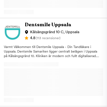
inom Parodontologi (tandlossningssjukdomar) och har dessutom
extrautbildningar inom vardagskirurgi, snarkning - och
obstruktivt sömnapnésyndrom. Vad kan vi på Tandläkarhuset
erbjuda dig? Vi vill vara den lilla personliga
tandläkarmottagningen som erbjuder noggrannhet och kvalitét i
Dentsmile Uppsala
en lugn miljö. Vi utför det mesta inom allmäntandvård men är
också specialiserade och utför mer avancerade behandlingar. Vi
Kålsängsgränd 10 C, Uppsala
hjälper bland annat till med dentoalveolära operativa ingrepp
4.8
(113 recensioner)
som sinuslyft som är en teknik som vanligen används för att
ersätta benmassan i överkäken i området kring kindtänderna. Vi
Varmt Välkommen till Dentsmile Uppsala - Din Tandläkare i
utför också operativ avlägsnande av visdomständer, implantat
Uppsala. Dentsmile Samariten ligger centralt belägen i Uppsala
operationer (hel käke/ singlar), frenulumplastik vid för kort
på Kålsängsgränd 10. Kliniken är modern och fullt digitaliserad.
tungband. Vi utför alltid behandlingar med hög patientsäkerhet
Mottagningen ligger i ett hälso- och friskvårdshus med apotek,
och ser till att patienten får en så pass behaglig behandling som
sjukvård och friskvård under ett och samma tak. Vi är anslutna
möjligt. Vi håller humana priser och kallar våra patienter
till Försäkringskassan för tandvård. I dagsläget tar vi inte emot
regelbundet och finns tillhands vid behov. Vi är anslutna till
barnpatienter. Prova oss direkt. Välkommen att boka tid för
Försäkringskassan vilket gör att du kan använda ditt
undersökning redan idag!
tandvårdsbidrag och högkostnadsskydd hos oss. Tandläkarhuset
i Uppsala - allt inom tandvård samlat på samma ställe