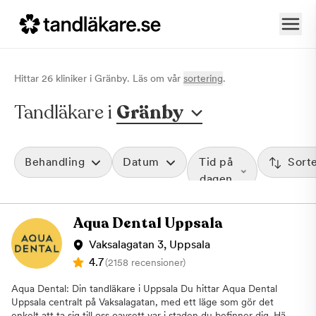
Hittar
26
klinik
er
i
Gränby
. Läs om vår
sortering
.
Tandläkare i
Gränby
Behandling
Datum
Tid på
Sort
dagen
Aqua Dental Uppsala
Vaksalagatan 3, Uppsala
4.7
(2158 recensioner)
Aqua Dental: Din tandläkare i Uppsala Du hittar Aqua Dental
Uppsala centralt på Vaksalagatan, med ett läge som gör det
enkelt att ta sig till oss oavsett var i staden du befinner dig. Här