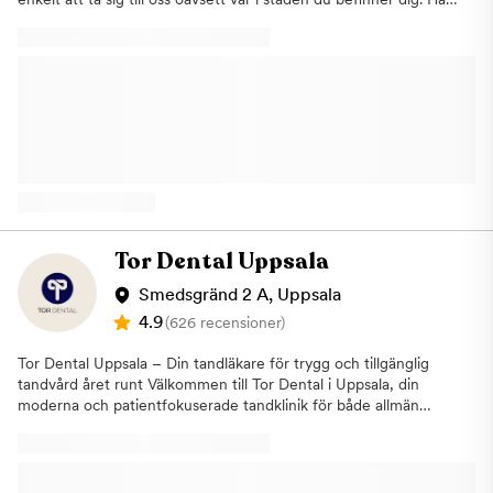
erbjuder vi modern tandvård med hög kvalitet och ett tydligt
fokus på tillgänglighet, trygghet och en positiv
patientupplevelse. Vår ambition är att göra tandvården enklare
att ta del av och att fler ska kunna prioritera sin munhälsa. Hos
oss ska det kännas smidigt och tryggt att gå till tandläkaren,
oavsett om du kommer för en rutinundersökning eller mer
omfattande behandling. Kliniken i Uppsala fungerar som ett
komplett tandvårdscentrum där vi erbjuder allmäntandvård,
förebyggande behandlingar och akuttandvård i kombination
med ett brett utbud av specialisttandvård. Det innebär att vi
kan hjälpa dig med allt från enklare åtgärder till mer avancerade
behandlingar, utan långa väntetider.Ett av våra fokusområden är
Tor Dental Uppsala
tandreglering och vi erbjuder flera olika typer av ortodontiska
behandlingar, både fasta och avtagbara alternativ. Vi anpassar
Smedsgränd 2 A, Uppsala
alltid behandlingen efter dina individuella behov och
4.9
(626 recensioner)
förutsättningar för att uppnå bästa möjliga resultat. Genom att
kombinera beprövade metoder med modern teknik kan vi
Tor Dental Uppsala – Din tandläkare för trygg och tillgänglig
erbjuda tandvård med hög precision. Vi arbetar i stor
tandvård året runt Välkommen till Tor Dental i Uppsala, din
utsträckning digitalt, exempelvis med scanning och digitala
moderna och patientfokuserade tandklinik för både allmän
avtryck, vilket ger mer exakta resultat och en smidigare
tandvård och estetiska behandlingar. Vi erbjuder allt från
upplevelse för dig som patient. Kliniken är utformad enligt Aqua
tandundersökningar och förebyggande vård till tandblekning,
Dentals moderna klinikkoncept där miljön inspireras av en
skalfasader och akut tandvård i Uppsala. Vårt erfarna team
hotellobby eller ett spa. Det skapar en lugn och välkomnande
arbetar med omtanke, precision och den senaste tekniken för