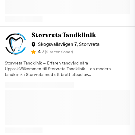
modern tandvård med fokus på kvalitet, långsiktiga resultat och
god tandhälsa. Vi hjälper dig med allt från regelbundna
undersökningar och professionell tandrengöring till mer
avancerade behandlingar.Vi har öppet året runt för att kunna
finnas där när du behöver oss. Du är varmt välkommen oavsett
om du söker en ny tandläkare eller bara vill boka ett besök.
Storvreta Tandklinik
Skogsvallsvägen 7, Storvreta
4.7
(2 recensioner)
Storvreta Tandklinik – Erfaren tandvård nära
UppsalaVälkommen till Storvreta Tandklinik – en modern
tandklinik i Storvreta med ett brett utbud av
tandvårdsbehandlingar för hela familjen. Med ett bekvämt läge
nära Uppsala erbjuder vi högkvalitativ tandvård för patienter
från både Storvreta, Uppsala och omkringliggande områden.Vi
arbetar med förebyggande, allmän och avancerad tandvård och
hjälper dig med allt från regelbundna tandundersökningar och
tandhygienistbesök till mer omfattande behandlingar. Vårt
erfarna team har särskild kompetens inom tandimplantat och
dentoalveolär kirurgi, vilket gör att vi kan erbjuda moderna och
långsiktiga lösningar för dig som saknar en eller flera tänder
eller behöver kirurgiska ingrepp i munhålan.Hos Storvreta