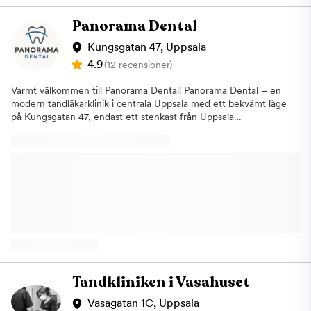
Tandklinik står patienten alltid i centrum. Vi strävar efter att
skapa en trygg och avslappnad miljö där du känner dig väl
Panorama Dental
omhändertagen genom hela behandlingen. Oavsett om du
behöver akut tandvård, estetisk tandvård, implantatbehandling
Kungsgatan 47, Uppsala
eller kirurgisk tandvård får du ett personligt bemötande och en
4.9
(12 recensioner)
behandlingsplan anpassad efter dina behov.Genom att
kombinera modern teknik, hög kompetens och ett genuint
Varmt välkommen till Panorama Dental! Panorama Dental – en
engagemang för våra patienter kan vi erbjuda tandvård av hög
modern tandläkarklinik i centrala Uppsala med ett bekvämt läge
kvalitet med fokus på långsiktig munhälsa och hållbara
på Kungsgatan 47, endast ett stenkast från Uppsala
resultat.Söker du en tandläkare i Storvreta eller nära Uppsala?
Centralstation. Här möts du av ett engagerat team med fokus
Storvreta Tandklinik välkomnar både nya och befintliga
på hög kvalitet, personlig service och trygg tandvård.Vi erbjuder
patienter. Kontakta oss redan idag för att boka en tid och ta
ett brett utbud av behandlingar inom allmäntandvård och
första steget mot en friskare mun och ett tryggare
estetisk tandvård, där varje behandlingsplan anpassas efter dina
leende.Varmt välkommen till Storvreta Tandklinik!
individuella behov och önskemål. Oavsett om du behöver en
regelbunden tandundersökning, akut tandvård, tandimplantat,
tandblekning eller kronor och broar kan du känna dig trygg med
att få professionell vård i en modern och behaglig miljö.Hos
Panorama Dental står patienten alltid i centrum. Vi vet att
många känner oro inför tandläkarbesök och arbetar därför med
ett lugnt, lyhört och personligt bemötande där du får tydlig
information genom hela behandlingen. Kliniken hjälper även
Tandkliniken i Vasahuset
patienter med tandvårdsrädsla och strävar efter att skapa en
trygg upplevelse vid varje besök.Med generösa telefontider,
Vasagatan 1C, Uppsala