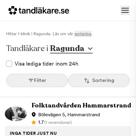
Hittar
1
klinik
i
Ragunda
. Läs om vår
sortering
.
Tandläkare i
Ragunda
Visa lediga tider inom 24h
Filter
Sortering
Folktandvården Hammarstrand
Bölevägen 5, Hammarstrand
1.7
(1 recensioner)
INGA TIDER JUST NU