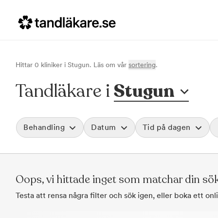
Hittar
0
klinik
er
i
Stugun
. Läs om vår
sortering
.
Tandläkare i
Stugun
Behandling
Datum
Tid på dagen
Akut tandvård
Morgon
Vid värk, olyckor och akuta besvär
Före klockan 09
Rensa
Oops, vi hittade inget som matchar din sö
Basundersökning
Förmiddag
Grundlig kontroll av tänder och tandkött
Klockan 09:00 - 
Testa att rensa några filter och sök igen, eller boka ett on
Hygienistbehandling
Eftermiddag
Professionell rengöring och puts
Klockan 12:00 - 1