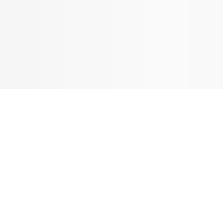
Tandblekning
Kväll
Skonsam blekning för vitare tänder
Efter klockan 17:
Rensa
Rensa
Sp