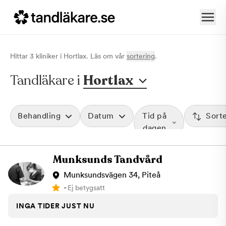
Hittar
3
klinik
er
i
Hortlax
. Läs om vår
sortering
.
Tandläkare i
Hortlax
Behandling
Datum
Tid på
Sort
dagen
Munksunds Tandvård
Munksundsvägen 34, Piteå
-
Ej betygsatt
INGA TIDER JUST NU