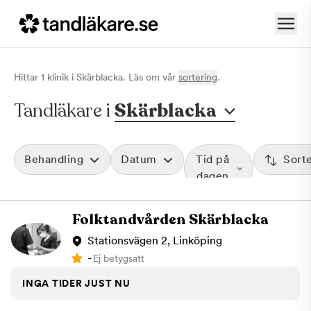
Hittar
1
klinik
i
Skärblacka
. Läs om vår
sortering
.
Tandläkare i
Skärblacka
Behandling
Datum
Tid på
Sort
dagen
Folktandvården Skärblacka
Stationsvägen 2, Linköping
-
Ej betygsatt
INGA TIDER JUST NU