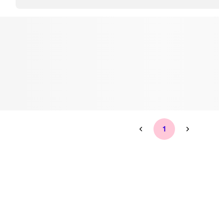
Tandblekning
Kväll
Skonsam blekning för vitare tänder
Efter klockan 17:
Rensa
Rensa
Sp
1