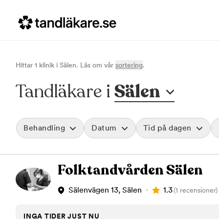
Hittar
1
klinik
i
Sälen
. Läs om vår
sortering
.
Tandläkare i
Sälen
Behandling
Datum
Tid på dagen
Akut tandvård
Morgon
Folktandvården Sälen
Vid värk, olyckor och akuta besvär
Före klockan 09
Rensa
Basundersökning
Förmiddag
Grundlig kontroll av tänder och tandkött
Klockan 09:00 - 
1.3
Sälenvägen 13, Sälen
(1 recensioner)
Hygienistbehandling
Eftermiddag
Professionell rengöring och puts
Klockan 12:00 - 1
INGA TIDER JUST NU