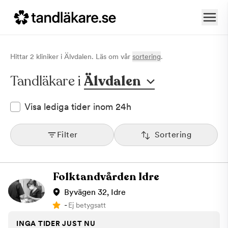
Hittar
2
klinik
er
i
Älvdalen
. Läs om vår
sortering
.
Tandläkare i
Älvdalen
Visa lediga tider inom 24h
Filter
Sortering
Folktandvården Idre
Byvägen 32, Idre
-
Ej betygsatt
INGA TIDER JUST NU