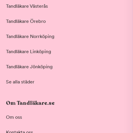
Tandläkare Västerås
Tandläkare Örebro
Tandläkare Norrköping
Tandläkare Linköping
Tandläkare Jönköping
Se alla städer
Om Tandläkare.se
Behandling
Om oss
Akut tandvård
Kontakta oss