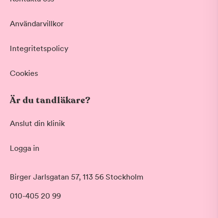
Vid värk, olyckor och akuta besvär
Basundersökning
Användarvillkor
Grundlig kontroll av tänder och tandkött
Hygienistbehandling
Professionell rengöring och puts
Integritetspolicy
Tandblekning
Skonsam blekning för vitare tänder
Cookies
Visa fler
Är du tandläkare?
Datum
Anslut din klinik
Logga in
Tid på dagen
Morgon
Birger Jarlsgatan 57, 113 56 Stockholm
Före klockan 09:00
010-405 20 99
Förmiddag
Klockan 09:00 - 12:00