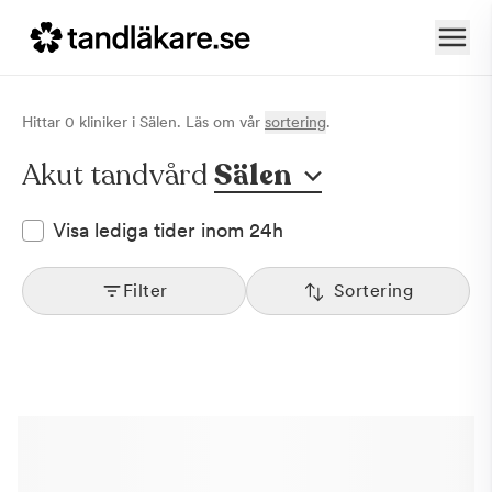
Hittar
0
klinik
er
i
Sälen
. Läs om vår
sortering
.
Akut tandvård
Sälen
Visa lediga tider inom 24h
Filter
Sortering