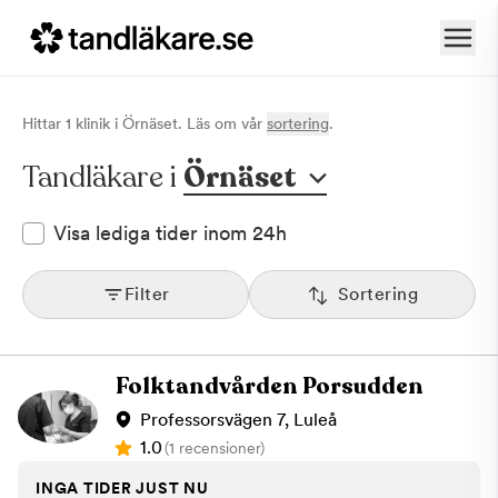
Hittar
1
klinik
i
Örnäset
. Läs om vår
sortering
.
Tandläkare i
Örnäset
Visa lediga tider inom 24h
Filter
Sortering
Folktandvården Porsudden
Professorsvägen 7, Luleå
1.0
(1 recensioner)
INGA TIDER JUST NU