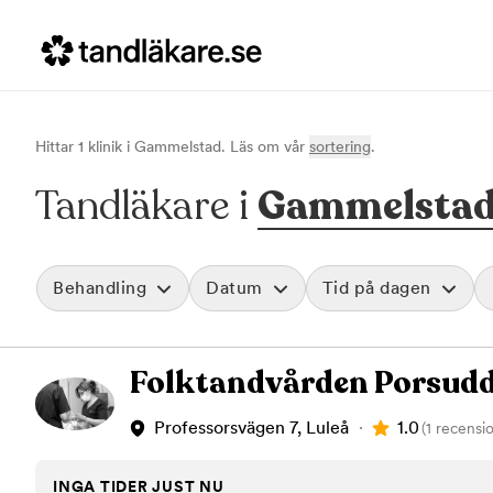
Hittar
1
klinik
i
Gammelstad
. Läs om vår
sortering
.
Tandläkare i
Gammelsta
Behandling
Datum
Tid på dagen
Akut tandvård
Morgon
Folktandvården Porsud
Vid värk, olyckor och akuta besvär
Före klockan 09
Rensa
Basundersökning
Förmiddag
Grundlig kontroll av tänder och tandkött
Klockan 09:00 - 
1.0
Professorsvägen 7, Luleå
(1 recensi
Hygienistbehandling
Eftermiddag
Professionell rengöring och puts
Klockan 12:00 - 1
INGA TIDER JUST NU