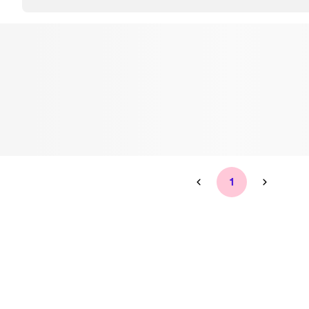
Tandblekning
Kväll
Skonsam blekning för vitare tänder
Efter klockan 17:
Rensa
Rensa
Sp
1