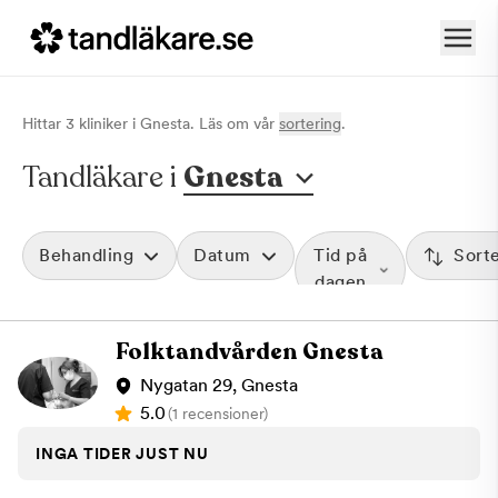
Hittar
3
klinik
er
i
Gnesta
. Läs om vår
sortering
.
Tandläkare i
Gnesta
Behandling
Datum
Tid på
Sort
dagen
Folktandvården Gnesta
Nygatan 29, Gnesta
5.0
(1 recensioner)
INGA TIDER JUST NU