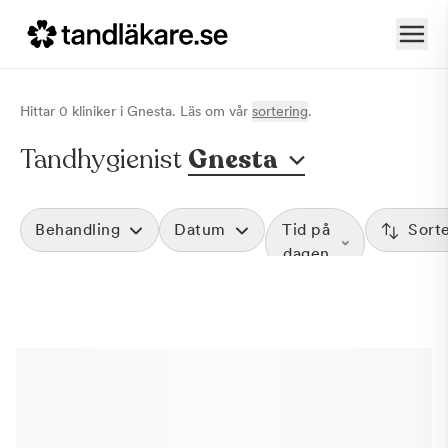
Hittar
0
klinik
er
i
Gnesta
. Läs om vår
sortering
.
Tandhygienist
Gnesta
Behandling
Datum
Tid på
Sort
dagen