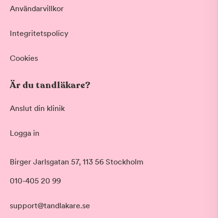
Användarvillkor
Integritetspolicy
Cookies
Är du tandläkare?
Anslut din klinik
Logga in
Akut tandvård
Birger Jarlsgatan 57, 113 56 Stockholm
Vid värk, olyckor och akuta besvär
Morgon
010-405 20 99
Basundersökning
Före klockan 09:00
Grundlig kontroll av tänder och tandkött
Förmiddag
Hygienistbehandling
support@tandlakare.se
Klockan 09:00 - 12:00
Professionell rengöring och puts
Tid