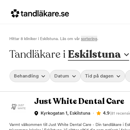
Hittar
8
klinik
er
i
Eskilstuna
. Läs om vår
sortering
.
Tandläkare i
Eskilstuna
Behandling
Datum
Tid på dagen
Akut tandvård
Morgon
Just White Dental Care
Vid värk, olyckor och akuta besvär
Före klockan 09
Rensa
Basundersökning
Förmiddag
Grundlig kontroll av tänder och tandkött
Klockan 09:00 - 
4.9
Kyrkogatan 1, Eskilstuna
(81 recensi
Hygienistbehandling
Eftermiddag
Professionell rengöring och puts
Klockan 12:00 - 1
Varmt välkommen till Just White Dental Care - Din tandläkare i Eski