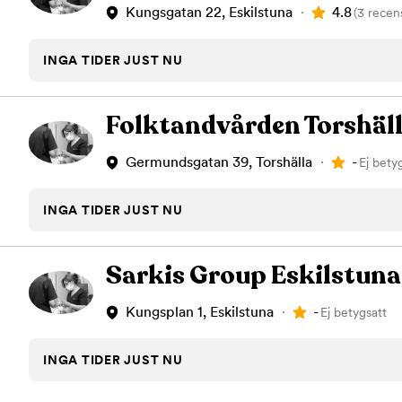
4.8
Kungsgatan 22, Eskilstuna
(3 recen
INGA TIDER JUST NU
Folktandvården Torshäl
-
Germundsgatan 39, Torshälla
Ej bety
INGA TIDER JUST NU
Sarkis Group Eskilstuna
-
Kungsplan 1, Eskilstuna
Ej betygsatt
INGA TIDER JUST NU