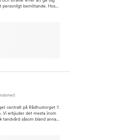
s och strävar efter att ge dig
Betyg
igt personligt bemötande. Hos
00
Sorterar efter högst betyg
Omdömen
skenaBlödande
Visar kliniker med flest omdömen först
an tandläkare regelbundet för
Spara
idigt finns det även de som
ara
tt man är tandvårdsrädd. Vi på
ärför vill vi gärna att du talar
behagligt och smärtfritt som
leva besöket trevligt och
, ring innan. Varmt välkommen
nsioner)
äget centralt på Rådhustorget 7.
jö. Vi erbjuder det mesta inom
sk tandvård såsom bland annat
Är du i behov av
bäst lämpade kliniken nära dig.
na, kompetenta medarbetare som