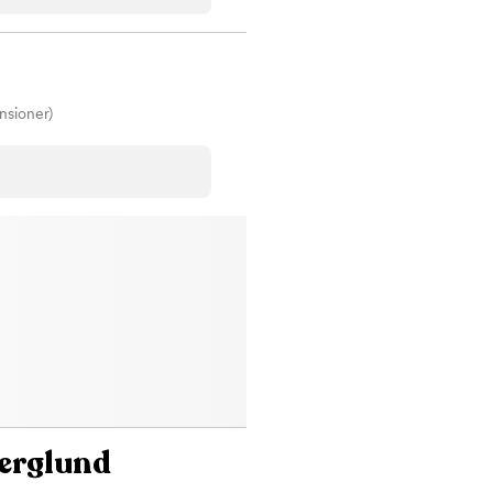
nsioner)
Berglund