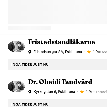
ser till att du får en säker och kvalitativ behandling. Här möts du 
som ser till att ditt besök hos oss blir trivsamt. Välkommen!
Fristadstandläkarna
4.9
Fristadstorget 8A, Eskilstuna
(8 re
INGA TIDER JUST NU
Dr. Obaidi Tandvård
4.9
Kyrkogatan 6, Eskilstuna
(12 recens
INGA TIDER JUST NU