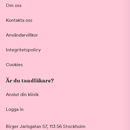
Om oss
Behandling
Kontakta oss
Estetisk Tandvård
Akut tandvård
Användarvillkor
Vid värk, olyckor och akuta besvär
Basundersökning
Grundlig kontroll av tänder och tandkött
Integritetspolicy
Hygienistbehandling
Professionell rengöring och puts
Cookies
Visa fler
Är du tandläkare?
Datum
Anslut din klinik
Logga in
Tid på dagen
Morgon
Birger Jarlsgatan 57, 113 56 Stockholm