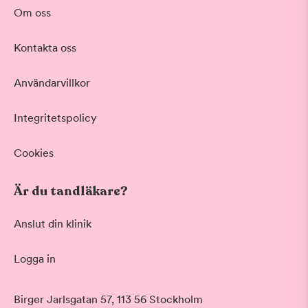
Behandling
Om oss
Akut tandvård
Kontakta oss
Vid värk, olyckor och akuta besvär
Basundersökning
Användarvillkor
Grundlig kontroll av tänder och tandkött
Hygienistbehandling
Professionell rengöring och puts
Integritetspolicy
Tandblekning
Skonsam blekning för vitare tänder
Cookies
Visa fler
Är du tandläkare?
Datum
Anslut din klinik
Logga in
Tid på dagen
Morgon
Birger Jarlsgatan 57, 113 56 Stockholm