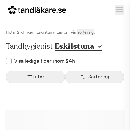
Hittar
2
klinik
er
i
Eskilstuna
. Läs om vår
sortering
.
Tandhygienist
Eskilstuna
Visa lediga tider inom 24h
Filter
Sortering