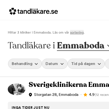
Hittar
3
klinik
er
i
Emmaboda
. Läs om vår
sortering
.
Tandläkare i
Emmaboda
Behandling
Datum
Tid på dagen
Akut tandvård
Morgon
Sverigeklinikerna Emm
Vid värk, olyckor och akuta besvär
Före klockan 09
Rensa
Basundersökning
Förmiddag
Grundlig kontroll av tänder och tandkött
Klockan 09:00 - 
4.9
Storgatan 28, Emmaboda
(12 recen
Hygienistbehandling
Eftermiddag
Professionell rengöring och puts
Klockan 12:00 - 1
INGA TIDER JUST NU