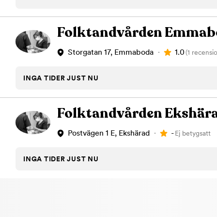
Tandblekning
Kväll
Skonsam blekning för vitare tänder
Efter klockan 17:
Folktandvården Emmab
Rensa
1.0
Storgatan 17, Emmaboda
(1 recensi
Rensa
Sp
INGA TIDER JUST NU
Folktandvården Ekshär
-
Postvägen 1 E, Ekshärad
Ej betygsatt
INGA TIDER JUST NU