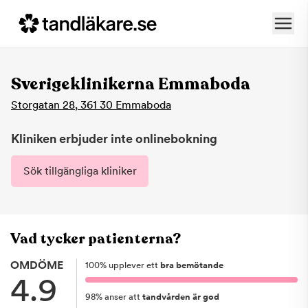
Sverigeklinikerna Emmaboda
Storgatan 28
,
361 30
Emmaboda
Kliniken erbjuder inte onlinebokning
Sök tillgängliga kliniker
Vad tycker patienterna?
OMDÖME
100
%
upplever ett
bra bemötande
4.9
98
%
anser att
tandvården är god