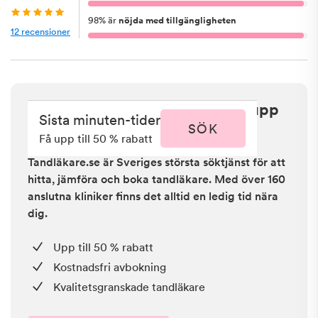
98
%
är
nöjda med tillgängligheten
12
recensioner
Sista minuten i Emmaboda - få upp
Sista minuten-tider
till 50 % rabatt
SÖK
Få upp till 50 % rabatt
Tandläkare.se är Sveriges största söktjänst för att
hitta, jämföra och boka tandläkare. Med över 160
anslutna kliniker finns det alltid en ledig tid nära
dig.
Upp till 50 % rabatt
Kostnadsfri avbokning
Kvalitetsgranskade tandläkare