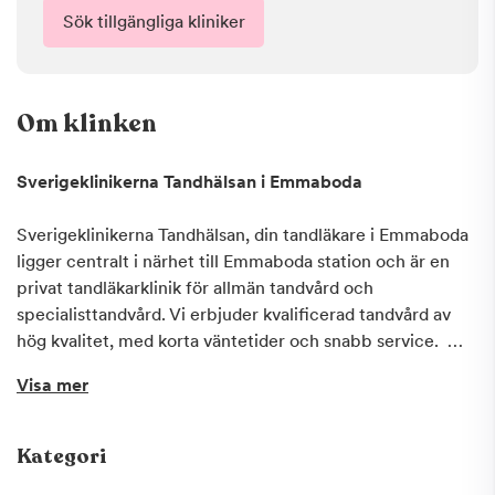
Sök tillgängliga kliniker
Om klinken
Sverigeklinikerna Tandhälsan i Emmaboda
Sverigeklinikerna Tandhälsan, din tandläkare i Emmaboda
ligger centralt i närhet till Emmaboda station och är en
privat tandläkarklinik för allmän tandvård och
specialisttandvård. Vi erbjuder kvalificerad tandvård av
hög kvalitet, med korta väntetider och snabb service.
Visa mer
Hos oss välkomnas du av professionell tandvårdspersonal
med gedigen kompetens för att ge dig som patient säker
och god tandvård. Vi använder oss av den senaste
Kategori
tekniken och beprövade behandlingsmetoder för bland