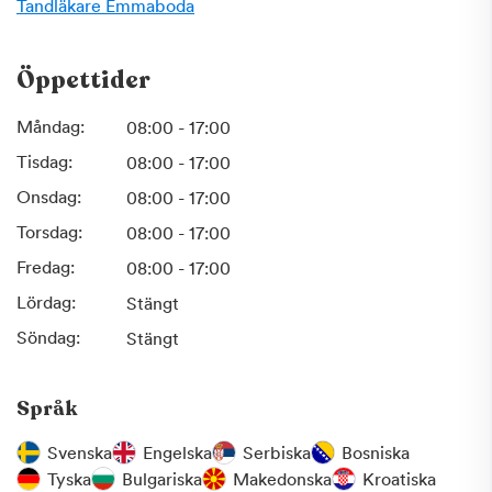
annat tandstensborttagning, karieskontroll, lagningar,
Tandläkare
Emmaboda
kronor och broar.
Öppettider
Vår mottagning har fräscha lokaler med trivsam
inredning och vi gör allt för att du ska känna dig trygg vid
Måndag:
08:00 - 17:00
ditt besök.
Tisdag:
08:00 - 17:00
Varmt välkommen!
Onsdag:
08:00 - 17:00
Torsdag:
08:00 - 17:00
Fredag:
08:00 - 17:00
Lördag:
Stängt
Söndag:
Stängt
Språk
Svenska
Engelska
Serbiska
Bosniska
Tyska
Bulgariska
Makedonska
Kroatiska