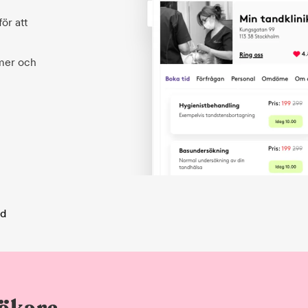
ör att
 mer och
ad