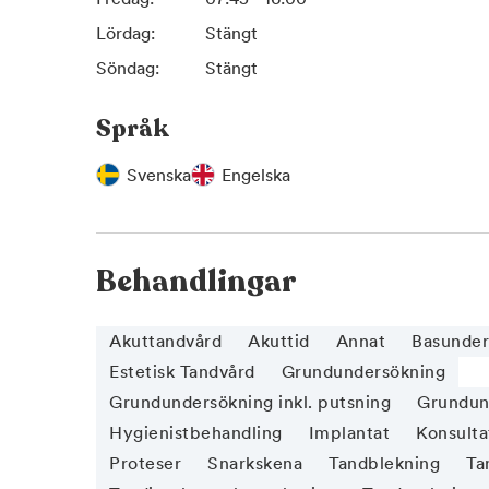
Lördag:
Stängt
Söndag:
Stängt
Språk
Svenska
Engelska
Behandlingar
Akuttandvård
Akuttid
Annat
Basunder
Estetisk Tandvård
Grundundersökning
Grundundersökning inkl. putsning
Grundund
Hygienistbehandling
Implantat
Konsulta
Proteser
Snarkskena
Tandblekning
Ta