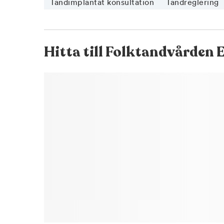
Tandimplantat konsultation
Tandreglering
Hitta till
Folktandvården 