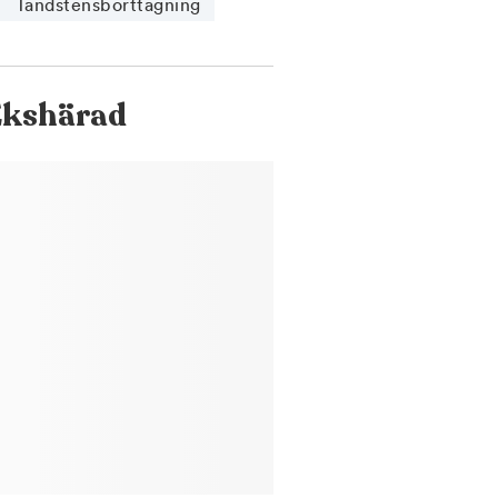
Tandstensborttagning
Ekshärad