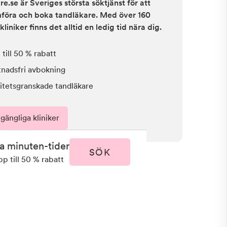
e.se är Sveriges största söktjänst för att
ämföra och boka tandläkare. Med över 160
kliniker finns det alltid en ledig tid nära dig.
till 50 % rabatt
tnadsfri avbokning
itetsgranskade tandläkare
lgängliga kliniker
ta minuten-tider
SÖK
pp till 50 % rabatt