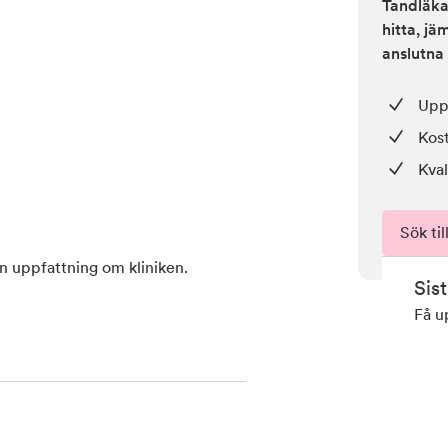
Tandläkar
hitta, j
anslutna 
Upp 
Kos
Kval
Sök til
en uppfattning om kliniken.
Sis
Få u