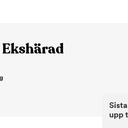
 Ekshärad
ng
Sista
upp t