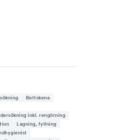
sökning
Bettskena
ersökning inkl. rengörning
tion
Lagning, fyllning
ndhygienist