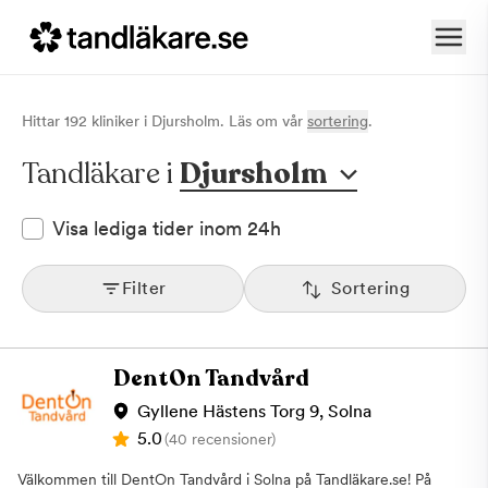
Hittar
192
klinik
er
i
Djursholm
. Läs om vår
sortering
.
Tandläkare i
Djursholm
Visa lediga tider inom 24h
Filter
Sortering
DentOn Tandvård
Gyllene Hästens Torg 9, Solna
5.0
(40 recensioner)
Välkommen till DentOn Tandvård i Solna på Tandläkare.se! På