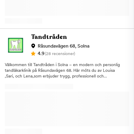
utför på vår tandklinik:AllmäntandvårdKronor &
broarRotfyllningImplantatSkalfasaderTandreglering
(Invisalign)TandblekningTandhygienistbehandling Hitta till S:t
Eriksplans Tandhälsa Parkering: P-hus finns på Torsgatan 31(mitt
under Sankt Eriksplan) alt. gaturparkering runtomkring
Tunnelbana: Station S:t Eriksplan, Gröna linjen Pendeltåg:
Tandtråden
Odenplan(ca 7 min gång) Buss: Flertal bussar stannar precis
utanför vår port på Sankt Eriksplan Varmt välkommen till din
Råsundavägen 68, Solna
tandläkare i Vasastan i centrala Stockholm. Vi hjälper dig gärna!
4.9
(28 recensioner)
Välkommen till Tandtråden i Solna – en modern och personlig
tandläkarklinik på Råsundavägen 68. Här möts du av Louisa
,Sari, och Lena,som erbjuder trygg, professionell och
omsorgsfull tandvård för hela familjen. Vi kombinerar modern
teknik med ett varmt bemötande för att skapa en
tandvårdsupplevelse där du känner dig sedd, lyssnad på och
trygg – oavsett om du kommer för en rutinundersökning eller
mer avancerad behandling. Våra behandlingarPå Tandtråden i
Solna erbjuder vi ett brett utbud av tandvård: Allmän tandvård
och undersökningarAkut tandvård i SolnaProfessionell
tandrengöring och förebyggande vårdLagningar och
rotbehandlingarEstetisk tandvård och tandblekningKronor och
broarBehandling av tandvårdsrädslaTandreglering med räls eller