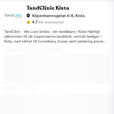
TandClinic Kista
Köpenhamnsgatan 6-8, Kista
4.7
(56 recensioner)
TandClinic - We Love Smiles - din tandläkare i Kista! Hjärtligt
välkommen till vår toppmoderna tandklinik, centralt belägen i
Kista, med närhet till tunnelbana, bussar samt parkering precis
utanför kliniken och i Kista Galleria, Stockholm. Till oss är hela
familjen välkommen! Vi på TandClinic i Kista
erbjuder:Allmäntandvård för både vuxna och barnKostnadsfri
barntandvårdAkut tandvårdEstetisk
tandvårdAmalgamsaneringImplantat Våra duktiga och
välrekommerade tandläkare, tandhygienister och
tandsköterskor ser till att behandla dig på ett personligt,
professionellt och vänligt sätt i en lugn, trygg och stressfri miljö.
Vår ljusa och behagliga klinik är toppmodernt utrustad. Vi utför
alltifrån enkla undersökningar till specialisttandvård.
Implantatkirurgi Implantatkirurgin görs med marknadens bästa
implantat från Straumann som vi erbjuder till ett lågt pris. Du är
välkommen på en kostnadsfri implantatkonsultation. Kliniken är
helt digitaliserad och vi utför Panorama-röntgen, CBCT och 3D
vid behov och inför större behandlingar för att få en mer