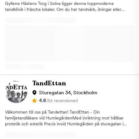
Gyllene Hästens Torg i Solna ligger denna toppmoderna
tandklinik i fräscha lokaler. Om du har tandvärk, ilningar eller
tappat en lagning, kan vi hjälpa dig med akut tandvård. Vi
erbjuder dig en tid redan samma dag. Vår personal har gått
gedigna utbildningar och de har lång erfarenhet inom tandvård.
Patienten i fokus Vi är måna om din upplevelse och att du ska
känna dig lugn och trygg. Luta dig bekvämt i vår nya tempur-
stolar och låna våra hörlurar som dämpar ljud från maskinerna,
vilket bidrar till att minska oro och stress. Vilka behandlingar
erbjuder vi? Vi erbjuder givetvis allmäntandvård och även akut
tandvård, specialisttandvård och vi utför en mängd
behandlingar. Tandreglering, implantat, broar och estetiska
lagningar är bara några exempel. Vi har även utbildad personal i
tandvårdsrädsla och har god vana av behandling av
TandEttan
tandköttsinflammation. Vi använder både handinstrument samt
ultraljud vid tandstensborttagning och vi är noga med att
Sturegatan 34, Stockholm
erbjuda patienten bedövningssalva inför bedövning med
4.8
(52 recensioner)
bedövningsspruta. Allt för att göra din upplevelse så smärtfri
som möjligt. Tandblekning Dessutom utför vi tandblekning på
Välkommen till oss på Tandettan! TandEttan - Din
plats men vi utför även hemma-blekningskit. Om du har
familjetandläkare vid HumlegårdenMed inriktning mot hållbar
tandsten, ytliga missfärgningar och hål i tänderna behöver du
protetik och estetik Precis invid Humlegården på sturegatan i
behandla det innan en tandblekning kan utföras. Därför
Stockholm hittar du Tandettan. Här arbetar skickliga tandläkare
rekommenderas alltid en undersökning och rengöring av
och tandhygienister med hög och uppdaterad kunskap inom
tänderna innan en tandblekning ska genomföras. Certifierade