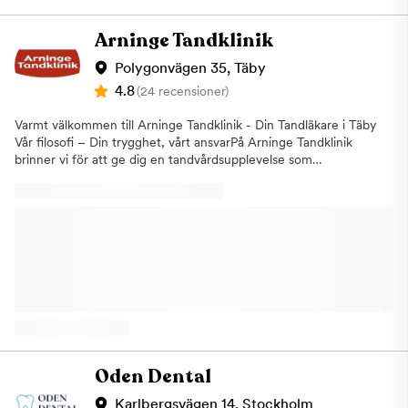
Aligners Vi arbetar alltid med fokus på kvalitet, långsiktiga
resultat och individuellt anpassade behandlingsplaner. Personlig
Arninge Tandklinik
tandvård med omtankeLouisa, Sari och Lena har en gemensam
vision – att erbjuda modern tandvård i Solna där patientens
Polygonvägen 35, Täby
trygghet och behov står i centrum. Vi tar oss tid att förklara
4.8
(24 recensioner)
varje steg i behandlingen och ser till att du känner dig delaktig i
din tandhälsa. Oavsett om du söker en ny tandläkare i Solna,
Varmt välkommen till Arninge Tandklinik - Din Tandläkare i Täby
behöver akut hjälp eller vill förbättra ditt leende är du varmt
Vår filosofi – Din trygghet, vårt ansvarPå Arninge Tandklinik
välkommen till oss på Råsundavägen 68. Centralt läge i
brinner vi för att ge dig en tandvårdsupplevelse som
RåsundaKliniken ligger lättillgängligt på Råsundavägen 68 i
kombinerar hög kvalitet med omtanke och trygghet. Här möts
Solna, med goda kommunikationer och närhet till kollektivtrafik.
du av ett engagerat team som ser hela människan bakom
Vi välkomnar både nya och återkommande patienter från Solna,
leendet. Vi vill att varje besök ska kännas personligt,
Sundbyberg och övriga Stockholm. Boka tid hos Tandtråden i
professionellt och tryggt – oavsett om du kommer för en
SolnaLetar du efter en trygg och modern tandläkare i Solna?
rutinundersökning eller en mer avancerad behandling. Vi sätter
Kontakta oss idag för att boka din tid – vi ser fram emot att ta
dig i fokusVi lyssnar på dig, dina behov och dina önskemål.
hand om ditt leende!
Tillsammans planerar vi en behandling som är anpassad efter
just dig, med målet att du ska känna dig både delaktig och
välinformerad. Proaktiv tandvård – för en frisk mun på lång
siktVi arbetar med proaktiv tandvård, vilket innebär att vi
fokuserar på att förebygga problem innan de uppstår. Genom
regelbundna kontroller, tidig diagnostik och individuella råd
Oden Dental
hjälper vi dig att behålla en god munhälsa över tid. Vår ambition
är att minska behovet av omfattande behandlingar och istället
Karlbergsvägen 14, Stockholm