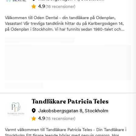
skapa förutsättningar för ett långsiktigt friskt och hållbart
4.9
(16 recensioner)
leende. Högsta kvalitet i varje stegVårt team arbetar med
modern teknik, uppdaterad kunskap och ett genuint
Välkommen till Oden Dental - din tandläkare på Odenplan,
engagemang för att alltid leverera bästa möjliga resultat. Vi
Vasastan! Vår trevliga tandklinik hittar du på Karlbergsvägen 14,
strävar efter långsiktiga lösningar som ger dig ett friskt och
på Odenplan i Stockholm. Vi har funnits sedan 1980-talet och
hållbart leende. En klinik att trivas iVi vill att du ska känna
har därmed fått lång erfarenhet inom tandvård genom åren.
trygghet redan när du kliver in genom dörren. Hos oss möts du
Vad erbjuder vi? Oden Dental erbjuder tandvård för hela
av en vänlig atmosfär, omtänksamma medarbetare och en miljö
familjen. Hos oss blir ni omhändertagna av tandläkare som har
där du kan slappna av. En arbetsplats som skapar kvalitetVår
utbildats i Sverige och som alltid har den senaste kunskapen
övertygelse är att nöjda och trygga medarbetare ger nöjda
inom flera områden. Vi har flera års erfarenhet av både barn-
patienter. Därför arbetar vi för en arbetsmiljö där våra
och vuxentandvård. Vi är fokuserade på områden inom
medarbetare trivs, utvecklas och känner engagemang – något
implantatkirurgi och estetisk tandvård. Vår tandklinik på
du märker i varje möte.
Odenplan På Karlbergsvägen 14 på Odenplan i Stockholm hittar
du till vår mysiga tandklinik som ger en familjär känsla. Med en
lång historia som sträcker sig tillbaka till 1980-talet har Oden
Dental vårdat tusentals patienter med framgång. Som en klinik
som erbjuder tandvård för hela familjen har våra tandläkare den
Tandläkare Patricia Teles
mest uppdaterade kunskapen och mångårig erfarenhet av att
ta hand om både barn och vuxentänder, samt inom områden
Jakobsbergsgatan 8, Stockholm
som implantatkirurgi och estetisk tandvård. Tandvårdsrädsla
4.9
(15 recensioner)
Barn är välkomna att börja sin tandvårdresa hos oss. Vi tar också
emot akuta och tandvårdsrädda patienter. Vi har stor erfarenhet
Varmt välkommen till Tandläkare Patricia Teles - Din Tandläkare i
av tandvårdsskräck och vi brukar få de allra rädda att känna sig
Stockholm Ett finare leende börjar med genuin omsorg. Hos