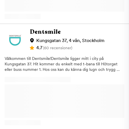
inom kirurgi och protetik. Hos oss får du tillgång till avancerade
behandlingar, i form av bland annat implantatkirurgi, total bett-
rehabiliteringar. Vi har även lång erfarenhet inom estetisk
tandvård. Vi utför givetvis även allmän tandvård, som för oss
innebär det livslånga underhållet av dina tänder hos både
tandläkare och tandhygienist. Kliniken är elegant och behaglig,
Dentsmile
utrustade med den senaste tandvårdstekniken. Målet är att ge
våra kunder den bästa möjliga upplevelsen under sitt
Kungsgatan 37, 4 vån, Stockholm
tandläkarbesök. Kliniken är ansluten till den allmänna
4.7
(60 recensioner)
Försäkringskassan.
Välkommen till Dentsmile!Dentsmile ligger mitt i city på
Kungsgatan 37. Hit kommer du enkelt med t-bana till Hötorget
eller buss nummer 1. Hos oss kan du känna dig lugn och trygg i
händerna på våra kompetenta tandläkare, tandhygienister och
tandsköterskor.Du är i fokus och vi vill att din upplevelse hos oss
ska vara så behaglig så möjligt med den allra bästa servicen.
Varmt välkommen till Dentsmile Tandvård for alla.™ - där ditt
leende är vårt fokus!