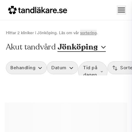
Hittar
2
klinik
er
i
Jönköping
. Läs om vår
sortering
.
Akut tandvård
Jönköping
Behandling
Datum
Tid på
Sort
dagen