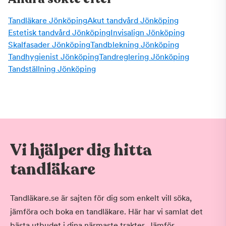
Tandläkare Jönköping
Akut tandvård Jönköping
Estetisk tandvård Jönköping
Invisalign Jönköping
Skalfasader Jönköping
Tandblekning Jönköping
Tandhygienist Jönköping
Tandreglering Jönköping
Tandställning Jönköping
Vi hjälper dig hitta
tandläkare
Tandläkare.se är sajten för dig som enkelt vill söka,
jämföra och boka en tandläkare. Här har vi samlat det
bästa utbudet i dina närmaste trakter. Jämför