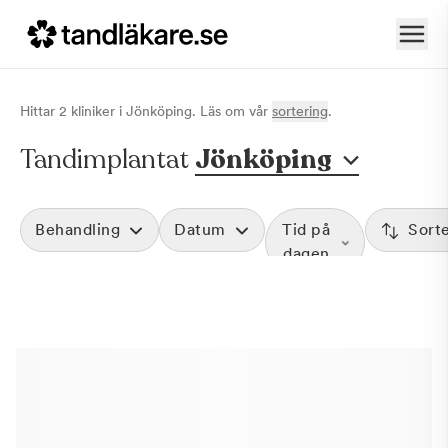
Hittar
2
klinik
er
i
Jönköping
. Läs om vår
sortering
.
Tandimplantat
Jönköping
Behandling
Datum
Tid på
Sort
dagen