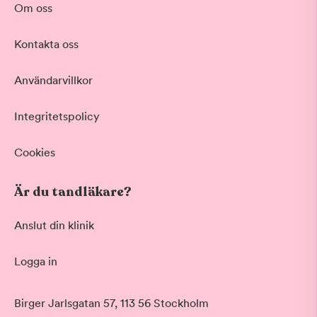
Om oss
Kontakta oss
Användarvillkor
Integritetspolicy
Cookies
Är du tandläkare?
Anslut din klinik
Logga in
Akut tandvård
Birger Jarlsgatan 57, 113 56 Stockholm
Vid värk, olyckor och akuta besvär