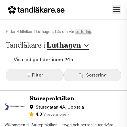
Hittar
4
klinik
er
i
Luthagen
. Läs om vår
sortering
.
Tandläkare i
Luthagen
Visa lediga tider inom 24h
Filter
Sortering
Sturepraktiken
Sturegatan 4A, Uppsala
4.8
(7 recensioner)
Välkommen till Sturepraktiken – trygg och personlig tandvård i