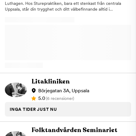
Luthagen. Hos Sturepraktiken, bara ett stenkast från centrala
Uppsala, står din trygghet och ditt välbefinnande alltid i
centrum.Vi vet att ett besök hos tandläkaren kan kännas svårt
för många. Därför lägger vi stor vikt vid ett personligt
bemötande, tydlig kommunikation och ett varsamt arbetssätt.
Vårt team har stor erfarenhet av tandvårdsrädsla och tar sig tid
att lyssna på dig. Målet är att du alltid ska känna dig trygg,
informerad och delaktig i din tandvård.Hos oss erbjuder vi
modern tandvård med fokus på kvalitet, långsiktiga resultat och
god tandhälsa. Vi hjälper dig med allt från regelbundna
undersökningar och professionell tandrengöring till mer
avancerade behandlingar.Vi har öppet året runt för att kunna
finnas där när du behöver oss. Du är varmt välkommen oavsett
om du söker en ny tandläkare eller bara vill boka ett besök.
Litakliniken
Börjegatan 3A, Uppsala
5.0
(6 recensioner)
INGA TIDER JUST NU
Folktandvården Seminariet