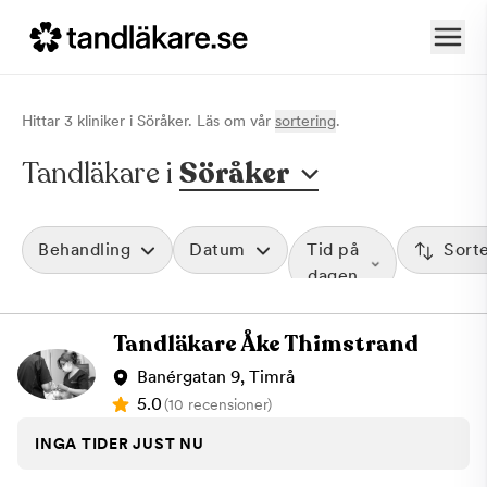
Hittar
3
klinik
er
i
Söråker
. Läs om vår
sortering
.
Tandläkare i
Söråker
Behandling
Datum
Tid på
Sort
dagen
Tandläkare Åke Thimstrand
Banérgatan 9, Timrå
5.0
(10 recensioner)
INGA TIDER JUST NU