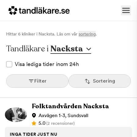
Hittar
6
klinik
er
i
Nacksta
. Läs om vår
sortering
.
Tandläkare i
Nacksta
Visa lediga tider inom 24h
Filter
Sortering
Folktandvården Nacksta
Axvägen 1-3, Sundsvall
5.0
(2 recensioner)
INGA TIDER JUST NU