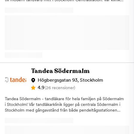
är anpassad för dig som vill ha flexibel och lättillgänglig tandvård
i vardagen, oavsett om du pendlar, arbetar i närheten eller
befinner dig i city. Vi har öppet alla dagar året runt, vilket gör
det enkelt att hitta en tid som passar ditt schema. Du bokar
smidigt din tid online och behöver inte planera om din dag för
att hinna med ett tandläkarbesök. På vår klinik vid Centralen
erbjuder vi ett brett utbud av behandlingar. Vi hjälper dig med
allt från undersökningar och förebyggande tandvård till mer
avancerade behandlingar. Genom att kombinera vår erfarenhet
med modern teknik och effektiva metoder kan vi erbjuda
tandvård med hög kvalitet och precision.Vi lägger stor vikt vid
att du som patient ska känna dig trygg och avslappnad hos oss.
Tandea Södermalm
Många i vårt team har gedigen erfarenhet av att bemöta
patienter som känner oro inför tandläkarbesök, och vi anpassar
Högbergsgatan 93, Stockholm
alltid behandlingen efter dina behov och förutsättningar.Vår
4.9
(26 recensioner)
ambition är att göra tandvården mer tillgänglig och enkel att ta
del av. Därför har vi inte bara generösa öppettider utan
Tandea Södermalm - tandläkare för hela familjen på Södermalm
erbjuder även ett brett behandlingsutbud och flexibla
i Stockholm! Vår tandläkarklinik ligger på centrala Södermalm i
betalningslösningar. Hos oss kostar det lika mycket att gå till
Stockholm med gångavstånd från både pendeltågsstationen
tandläkaren oavsett dag i veckan.Genom att vi ses regelbundet
Stockholm Södra samt Mariatorgets tunnelbana. Vi är belägna i
kan vi tillsammans arbeta förebyggande och upptäcka
nyrenoverade lokaler och erbjuder en mängd olika
eventuella problem i ett tidigt skede. Det minskar risken för
behandlingar, såsom implantat, skalfasader, kronor och broar,
mer omfattande behandlingar och bidrar till en bättre långsiktig
lagningar, rotfyllningar med mera. Vi erbjuder även