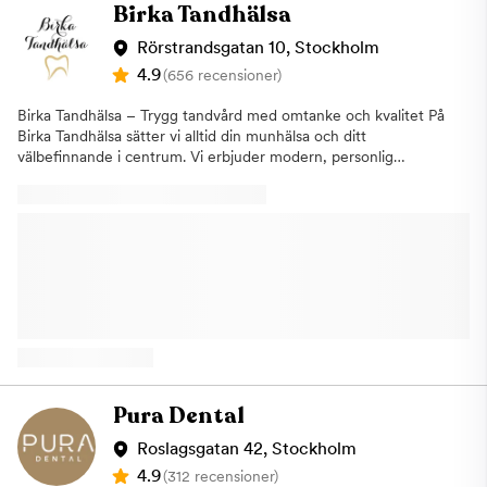
omtänksamma tandläkare, tre professionella tandsköterskor och
Birka Tandhälsa
två passionerad tandhygienister. Genom vårt starka samarbete
med specialister inom olika områden, kan vi ge våra patienter
Rörstrandsgatan 10, Stockholm
heltäckande behandlingar för deras tandvårdsbehov. Vi är stolta
4.9
(656 recensioner)
över att ha hjälpt många människor att uppnå en stark och
hälsosam mun, och ser fram emot att få fortsätta vår tradition
Birka Tandhälsa – Trygg tandvård med omtanke och kvalitet På
av högkvalitativ tandvård på Erikssonkliniken. Välkommen att
Birka Tandhälsa sätter vi alltid din munhälsa och ditt
besöka oss och upplev vårt omtänksamma och professionella
välbefinnande i centrum. Vi erbjuder modern, personlig
team! Vårt mål är att göra varje patientbesök så bekvämt som
tandvård där hög kompetens möter genuin omtanke. Vårt mål
möjligt och att hjälpa dig att uppnå en stark och hälsosam mun.
är att skapa långsiktiga relationer med våra patienter –
Vi välkomnar nya patienter och ser fram emot att få ta hand om
baserade på förtroende, trygghet och tydlig kommunikation.
dina tandvårdsbehov på Södermalm.Välkommen till
Med den senaste tekniken och beprövade behandlingsmetoder
Erikssonkliniken - Tandvård på Söder! Erikssonkliniken är din
strävar vi efter att ge dig ett friskt och vackert leende som
tandläkare på Götgatan nära Slussen t-bana, Södermalm. Vi
håller livet ut. Vi anpassar behandlingen efter varje individs
erbjuder högkvalitativ tandvård med personligt bemötande och
behov och önskemål. Våra tjänster: Allmän- och förebyggande
modern teknik. Vi har erbjudit tandvård till våra patienter sedan
tandvårdEstetisk tandvård (blekning, skalfasader,
1970-talet. Vi har designat vår klinik med en lugn och
kompositbyggen)ImplantatbehandlingarTandhygienistbehandlingarAk
välkomnande atmosfär, med flera behandlingsrum och ett
tandvårdDigital röntgen och modern diagnostik Hos oss möts
rymligt väntrum som garanterar en bekväm upplevelse. Vi
du av ett engagerat team med lång erfarenhet, som arbetar i
erbjuder bland annat följande behandlingar: Allmän tandvård:
en lugn och behaglig miljö där du kan känna dig trygg från
Pura Dental
Regelbundna kontroller, tandrengöring, fyllningar,
första besöket. Välkommen till Birka Tandhälsa – din partner för
rotbehandlingar, akuttandvård. Estetisk tandvård: Tandblekning,
ett hållbart leende.
Roslagsgatan 42, Stockholm
porslinsfasader/kronor och broar, tandimplantat, tandreglering.
4.9
(312 recensioner)
Akut tandvård: Snabb och effektiv behandling vid akuta