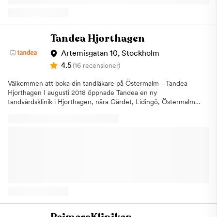
mikroskopLagningarSkal fasaderKronor och broar Vi är anslutna
till Försäkringskassan. Varmt välkommen till oss på Tandea
Barkarby i Järfälla för att få den tandvård du förtjänar!
Tandea Hjorthagen
Artemisgatan 10, Stockholm
4.5
(16 recensioner)
Välkommen att boka din tandläkare på Östermalm - Tandea
Hjorthagen I augusti 2018 öppnade Tandea en ny
tandvårdsklinik i Hjorthagen, nära Gärdet, Lidingö, Östermalm
och Norra Djurgårdsstaden. Vi använder oss av den senaste
teknologin på marknaden för att kunna möta alla våra kunders
behov. Tandea Hjorthagen är tandläkaren för hela familjen Vi är
måna om att kunna erbjuda alla i familjen den bästa tandvården
med behandlingar för attraktiva priser. Med den senste
tekniken kan vi möta alla kundere behov. Våra tandläkare har
utbildning för all slags tandvård och har flera års
arbetserfarenhet. Behandlingar vi erbjuder På vår klinik, Tandea
Hjorthagen, Östermalm erbjuder vi all typ av tandvård. Allt från
undersökningar, lagningar och akut tandvård till tandimplantat
och estetiska behandlingar såsom tandblekning, porslinsfasader
samt osynliga tandställningar med mera. Hos oss får du