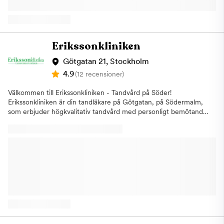
den senaste tekniken, som till exempel avancerad
lasertandvård, Digital Smile Design och digitala avtryck av
tänderna. Utöver en trygg allmäntandvård har vi även nisch-
och specialistkompetens inom:Parodontologi
(tandlossningssjukdomar)Ortodonti (tandreglering)Endodonti
Erikssonkliniken
(rotfyllningar)SömnapnéerKäkkirurgi *Avtalad patientavgift utgår
oavsett ATB. I samband med bokning godkänner patienten att
Götgatan 21, Stockholm
eventuella ATB utnyttjas. OBS! Gäller endast helt nya patienter
4.9
(12 recensioner)
som inte besökt oss tidigare. Observera våra
avbokningsreglerAv- eller ombokning skall ske minst 24 timmar
Välkommen till Erikssonkliniken - Tandvård på Söder!
innan bokad tid, annars utgår debitering per faktura med
Erikssonkliniken är din tandläkare på Götgatan, på Södermalm,
kreditkoll. Påminnelse per SMS är en extra service som inte
som erbjuder högkvalitativ tandvård med personligt bemötande
alltid fungerar, vänligen notera tiden i egen kalender. Varmt
och modern teknik. Vi har stolt erbjudit tandvård till våra
välkommen till vår tandmottagning på Kungsgatan 29 i
patienter sedan 1970-talet. Vi har designat vår klinik med en
Stockholm!
varm och välkomnande atmosfär, med flera behandlingsrum
och ett rymligt väntrum som garanterar en bekväm upplevelse.
Vi erbjuder bland annat följande behandlingar:Allmän tandvård:
Regelbundna kontroller, tandrengöring, fyllningar,
rotbehandlingar, akuttandvårdEstetisk tandvård: Tandblekning,
porslinsfasader/kronor och broar, tandimplantat,
tandregleringAkut tandvård: Snabb och effektiv behandling vid
akuta tandproblemBarn- och ungdomstandvård: Vi tar hand om
hela familjens tandhälsa Om oss Vårt team består av tre