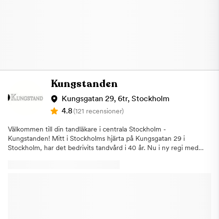
Kungstanden
Kungsgatan 29, 6tr, Stockholm
4.8
(121 recensioner)
Välkommen till din tandläkare i centrala Stockholm -
Kungstanden! Mitt i Stockholms hjärta på Kungsgatan 29 i
Stockholm, har det bedrivits tandvård i 40 år. Nu i ny regi med
fokus på ett personligt bemötande, exceptionell kvalitet och
modern teknik. På Kungstanden vill vi att du ska känna dig väl
mottagen och vilja komma tillbaka flera gånger. Du får träffa
samma behandlare vid varje besök och har på det sättet
möjlighet att bygga upp en relation med ömsesidigt förtroende.
Vi har god erfarenhet av att arbeta med tandvårdsrädda
patienter och sätter alltid din trygghet först. Vi använder oss av