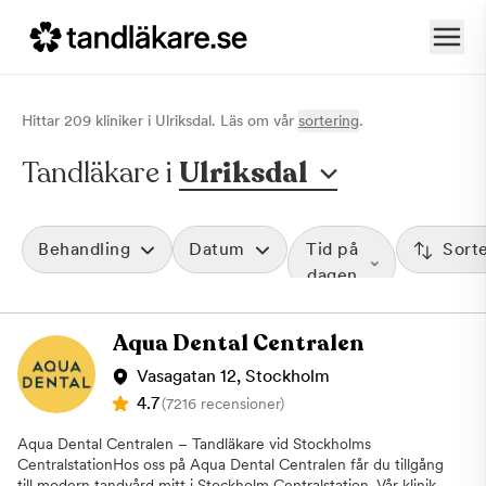
Hittar
209
klinik
er
i
Ulriksdal
. Läs om vår
sortering
.
Tandläkare i
Ulriksdal
Behandling
Datum
Tid på
Sort
dagen
Aqua Dental Centralen
Vasagatan 12, Stockholm
4.7
(7216 recensioner)
Aqua Dental Centralen – Tandläkare vid Stockholms
CentralstationHos oss på Aqua Dental Centralen får du tillgång
till modern tandvård mitt i Stockholm Centralstation. Vår klinik