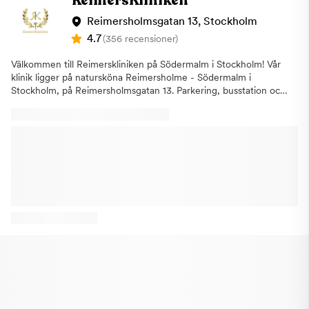
ReimersKliniken
personlig service och tandvård av hög kvalitet till bra priser.
Osynlig tandställning med ClearCorrect Det är inte ovanligt att
Reimersholmsgatan 13, Stockholm
du vill justera dina tänder men vill slippa ha räls. Då kan osynlig
4.7
(356 recensioner)
tandställning vara en bra lösning. Vi erbjuder våra patienter
osynlig tandställning med systemet ClearCorrect. Till skillnad
Välkommen till Reimerskliniken på Södermalm i Stockholm! Vår
från tradtionell räls är denna tandställning både bekvämare och
klinik ligger på natursköna Reimersholme - Södermalm i
billigare. Vi kommer presentera hur slutresultatet kommer att
Stockholm, på Reimersholmsgatan 13. Parkering, busstation och
bli innan vi påbörjar behandlingen. Skenorna är av plastmaterial
matvarubutik i närheten av kliniken. Vi arbetar med den
och är bekvämare, än vanlig räls, och gör mindre ont än vanlig
modernaste utrustningen och den senaste tekniken inom
tandställning. Inman Aligner Den andra metoden med osynlig
tandvård. ReimersKliniken på Södermalm
tandställning är med så kallad Inman Aligner. Till skillnad från
erbjuder:TandundersökningarFörebyggande
ClearCorrect kan man med denna bara korrigera enklare
tandvårdBehandling mot
bettfel. Tandställningen är som en enkel avtagbar tandställning
tandlossningAkutbehandlingTandblekningAvancerade estetiska
för att korrigera enklare trångställda och snedställda tänder
behandlingar Om kliniken Kliniken grundades 1982 av
kontrollerat och säkert. Tandvårdsrädsla Om du har
Tandläkare Carl-Gustaf Gyllencreutz och togs över av nya
tandvårdsrädsla får du gärna uppge detta vid din bokning så
ägare (Marc Rieke, Lars Ekdahl och Farbod Javad) hösten 2021.
avsätter din tandläkare lite extra tid under ditt besök och ser vi
Vi utför det mesta inom tandvård samt har nära samarbete med
till att du känner dig lugn. Vi lyssnar på alla våra patienters
specialister inom samtliga områden. I dagsläget har vår klinik på
behov och ser till att patienten känner sig trygg i sin
Södermalm utökats till tre behandlingsrum. Boka en tid redan
behandling. Vi tar emot för akuttandvård och undersökningar,
idag! Reimerskliniken – Din tandläkare i Stockholm, på
samt kostnadsfri tandvård för barn och ungdomar upp till 23 år.
Södermalm och Reimersholme
Välkommen! Boka en tid hos oss, din tandläkare i Hjorthagen,
Östermalm, på ​Artemisgatan 10 i Stockholm.