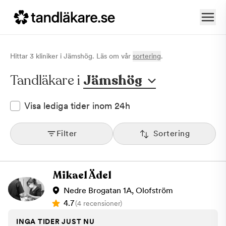
Hittar
3
klinik
er
i
Jämshög
. Läs om vår
sortering
.
Tandläkare i
Jämshög
Visa lediga tider inom 24h
Filter
Sortering
Mikael Ädel
Nedre Brogatan 1A, Olofström
4.7
(4 recensioner)
INGA TIDER JUST NU