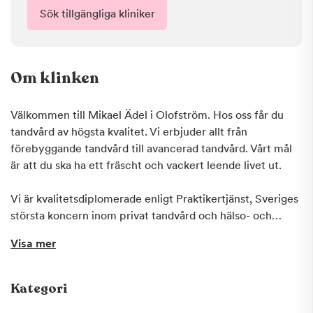
Sök tillgängliga kliniker
Om klinken
Välkommen till Mikael Ädel i Olofström. Hos oss får du
tandvård av högsta kvalitet. Vi erbjuder allt från
förebyggande tandvård till avancerad tandvård. Vårt mål
är att du ska ha ett fräscht och vackert leende livet ut.
Vi är kvalitetsdiplomerade enligt Praktikertjänst, Sveriges
största koncern inom privat tandvård och hälso- och
sjukvård. Om du är orolig över kostnaderna så erbjuder vi
Visa mer
på Praktikertjänst ett kostnadsfritt Tandvårdskonto där du
kan spara pengar med riktigt hög ränta inför ditt
tandläkarbesök. Detta gör det även möjligt för dig att
Kategori
delbetala dina kostnader. Fråga oss om du vill veta mer! En