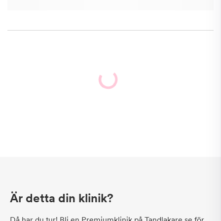
Är detta din klinik?
Då har du tur! Bli en Premiumklinik på Tandlakare.se för