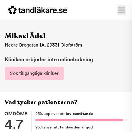
Mikael Ädel
Nedre Brogatan 1A
,
29331
Olofström
Kliniken erbjuder inte onlinebokning
Sök tillgängliga kliniker
Vad tycker patienterna?
OMDÖME
95
%
upplever ett
bra bemötande
4.7
95
%
anser att
tandvården är god