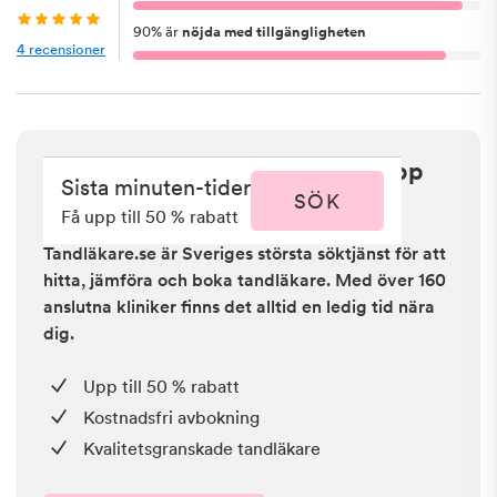
90
%
är
nöjda med tillgängligheten
4
recensioner
Sista minuten i Olofström - få upp
Sista minuten-tider
till 50 % rabatt
SÖK
Få upp till 50 % rabatt
Tandläkare.se är Sveriges största söktjänst för att
hitta, jämföra och boka tandläkare. Med över 160
anslutna kliniker finns det alltid en ledig tid nära
dig.
Upp till 50 % rabatt
Kostnadsfri avbokning
Kvalitetsgranskade tandläkare