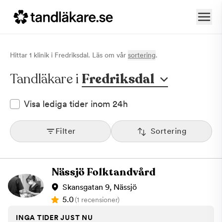
Hittar
1
klinik
i
Fredriksdal
. Läs om vår
sortering
.
Tandläkare i
Fredriksdal
Visa lediga tider inom 24h
Filter
Sortering
Nässjö Folktandvård
Skansgatan 9, Nässjö
5.0
(1 recensioner)
INGA TIDER JUST NU